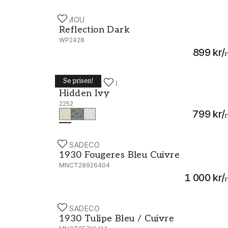
MIMOU
Reflection Dark - WP2428
Reflection Dark
WP2428
899 kr
/
r
Se prisen!
BORÅSTAPETER
Hidden Ivy - 2252
Hidden Ivy
2252
799 kr
/
r
CASADECO
1930 Fougeres Bleu Cuivre - MNCT289264
1930 Fougeres Bleu Cuivre
MNCT28926404
1 000 kr
/
r
CASADECO
1930 Tulipe Bleu / Cuivre - MNCT8571641
1930 Tulipe Bleu / Cuivre