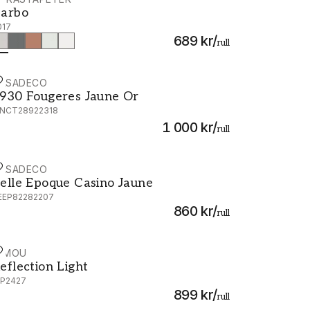
arbo - 2017
arbo
017
689 kr
/
rull
ASADECO
930 Fougeres Jaune Or - MNCT28922318
930 Fougeres Jaune Or
NCT28922318
1 000 kr
/
rull
ASADECO
elle Epoque Casino Jaune - BEEP82282207
elle Epoque Casino Jaune
EEP82282207
860 kr
/
rull
IMOU
eflection Light - WP2427
eflection Light
P2427
899 kr
/
rull