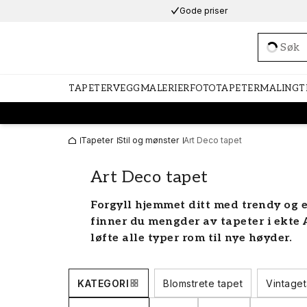
Gode priser
Loadi
TAPETER
VEGGMALERIER
FOTOTAPETER
MALING
T
Tapeter
Stil og mønster
Art Deco tapet
Art Deco tapet
Forgyll hjemmet ditt med trendy og e
finner du mengder av tapeter i ekte A
løfte alle typer rom til nye høyder.
Art Deco-stilen
KATEGORI
Blomstrete tapet
Vintage
Art Deco er navnet på den moderne des