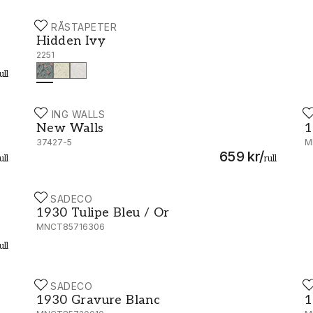
BORÅSTAPETER
Hidden Ivy - 2251
Hidden Ivy
2251
ull
LIVING WALLS
C
New Walls - 37427-5
1
New Walls
1
37427-5
M
659 kr
/
ull
rull
CASADECO
04
1930 Tulipe Bleu / Or - MNCT85716306
1930 Tulipe Bleu / Or
MNCT85716306
ull
CASADECO
C
4
1930 Gravure Blanc - MNCT85720010
1
1930 Gravure Blanc
1