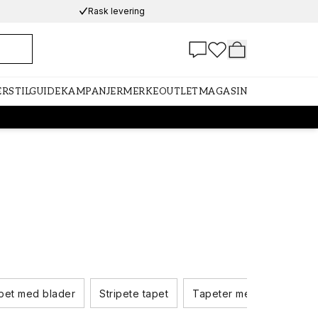
Rask levering
ER
STILGUIDE
KAMPANJER
MERKE
OUTLET
MAGASIN
pet med blader
Stripete tapet
Tapeter med dyr
Ens