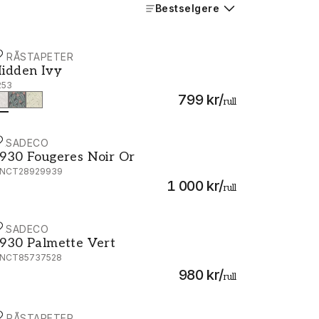
Bestselgere
ORÅSTAPETER
idden Ivy - 2253
idden Ivy
253
799 kr
/
rull
ASADECO
930 Fougeres Noir Or - MNCT28929939
930 Fougeres Noir Or
NCT28929939
1 000 kr
/
rull
ASADECO
930 Palmette Vert - MNCT85737528
930 Palmette Vert
NCT85737528
980 kr
/
rull
ORÅSTAPETER