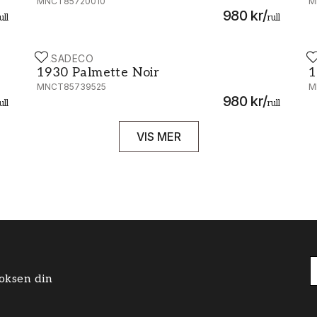
MNCT85720010
M
980 kr
/
ull
rull
CASADECO
C
1930 Palmette Noir - MNCT85739525
1
1930 Palmette Noir
1
MNCT85739525
M
980 kr
/
ull
rull
VIS MER
boksen din