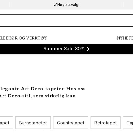
Nøye utvalgt
ng…
ILBEHØR OG VERKTØY
NYHET
Summer Sale 30%
legante Art Deco-tapeter. Hos oss
rt Deco-stil, som virkelig kan
tapet
Barnetapeter
Countrytapet
Retrotapet
Ta
ignstilen, som dominerte fra 1920-