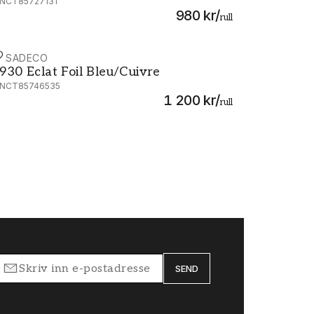
NCT85727131
980 kr
/
rull
ASADECO
930 Eclat Foil Bleu/Cuivre - MNCT85746535
930 Eclat Foil Bleu/Cuivre
NCT85746535
1 200 kr
/
rull
SEND