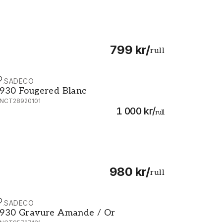
799 kr
/
rull
ASADECO
930 Fougered Blanc - MNCT28920101
930 Fougered Blanc
NCT28920101
1 000 kr
/
rull
980 kr
/
rull
ASADECO
930 Gravure Amande / Or - MNCT85727131
930 Gravure Amande / Or