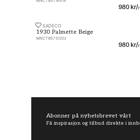
MNCT85716414
980 kr
/
r
CASADECO
1930 Palmette Beige - MNCT85731202
1930 Palmette Beige
MNCT85731202
980 kr
/
r
Abonner på nyhetsbrevet vårt
Få inspirasjon og tilbud direkte i inn