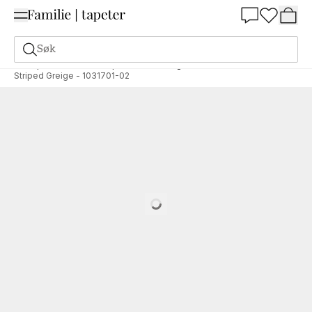
Summer Sale 30%
Søk
Tapeter
Merke
Wallpassion
Nostalgia
Striped Greige - 1031701-02
Loading…