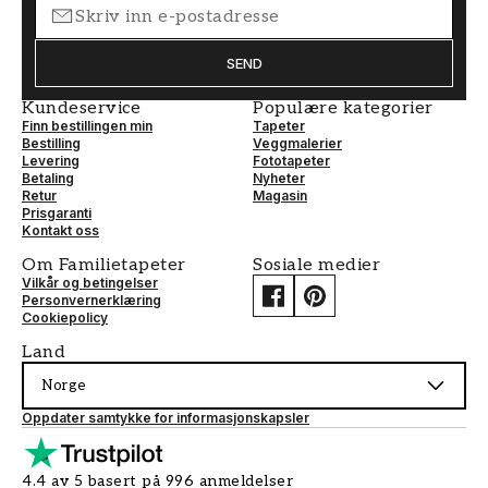
SEND
Kundeservice
Populære kategorier
Finn bestillingen min
Tapeter
Bestilling
Veggmalerier
Levering
Fototapeter
Betaling
Nyheter
Retur
Magasin
Prisgaranti
Kontakt oss
Om Familietapeter
Sosiale medier
Vilkår og betingelser
Personvernerklæring
Cookiepolicy
Land
Norge
Oppdater samtykke for informasjonskapsler
4.4 av 5 basert på 996 anmeldelser