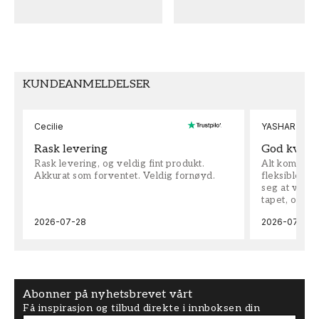
Stripete
Nostalgia
FARGE
TAPETTYPE
Beige
Non-Woven
KUNDEANMELDELSER
MØNSTERJUSTERING
Fri tilpasning
Cecilie
YASHAR
Rask levering
God kvalit
Rask levering, og veldig fint produkt.
Alt kom som 
Akkurat som forventet. Veldig fornøyd.
fleksible på 
seg at vi h
tapet, og bes
2026-07-28
2026-07-04
Abonner på nyhetsbrevet vårt
Få inspirasjon og tilbud direkte i innboksen din