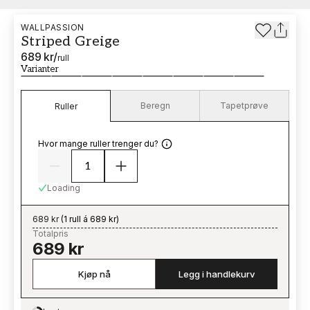
WALLPASSION
Striped Greige
689 kr
/
rull
Varianter
Beregn
Tapetprøve
Ruller
Hvor mange ruller trenger du?
Loading
689 kr
(
1 rull á 689 kr
)
Totalpris
689 kr
Kjøp nå
Legg i handlekurv