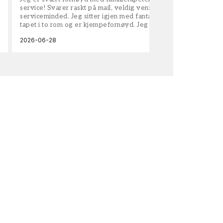
service! Svarer raskt på mail, veldig vennlige og
vel
serviceminded. Jeg sitter igjen med fantastisk fin
tapet i to rom og er kjempefornøyd. Jeg anbefaler
dem på det sterkeste.
2026-06-28
202