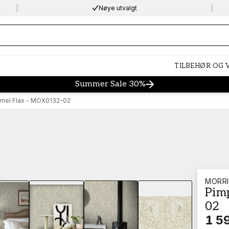
Nøye utvalgt
ng…
TILBEHØR OG
Summer Sale 30%
nel Flax - MOX0132-02
MORRI
Pim
Loading…
02
1 59