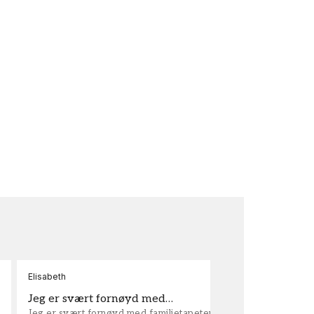
Elisabeth
Kar
Jeg er svært fornøyd med…
ta
Jeg er svært fornøyd med familietapeter. Maken til
tap