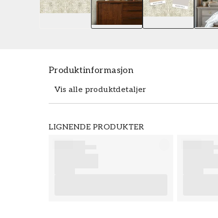
Produktinformasjon
Vis alle produktdetaljer
Tapeten Pimpernel Flax - MOX0132-02 fr
LIGNENDE PRODUKTER
10,05 m. Tapeten Pimpernel Flax - MOX0
tapetkolleksjonen Nordic Edit som du kan 
Morris & Co er enkle å sette opp. For best
vi at du leser rådene våre hvor du finner
du begynner å tapetsere og hvilke eventu
du får mye moro og glede med de nye tap
Produktdetaljer