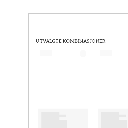
SKU
FT0507-MOX0132-02
MERKEVARE
Morris & Co
UTVALGTE KOMBINASJONER
BREDDE (m)
0,52
MØNSTER
Blomstrete
FARGE
Beige
TAPETTYPE
Non-Woven