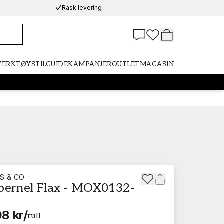
Rask levering
 VERKTØY
STILGUIDE
KAMPANJER
OUTLET
MAGASIN
S & CO
pernel Flax - MOX0132-
8 kr
/
rull