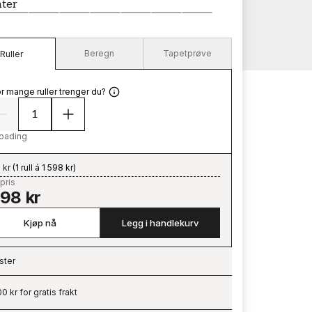
nter
Beregn
Tapetprøve
Ruller
r mange ruller trenger du?
oading
 kr
(
1 rull á 1 598 kr
)
pris
598 kr
Kjøp nå
Legg i handlekurv
ster
ading…
0 kr for gratis frakt