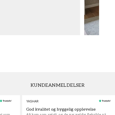
KUNDEANMELDELSER
YASHAR
God kvalitet og hyggelig opplevelse
rat som
Alt kom som avtalt, og de var veldig fleksible på