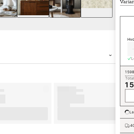
Varia
Hvo
L
a Morris & Co er en tapet med målene 0,52 x
1 598
Total
132-02 tilhører den populære
1 
bestille enkelt og rimelig hos oss. Tapeter fra
 sluttresultat på tapetseringen din, anbefaler
 gode tips på hva som er viktig å tenke på før
elle forberedelser du må gjøre. Vi ønsker at
La
etene dine fra Morris & Co.
Lo
40