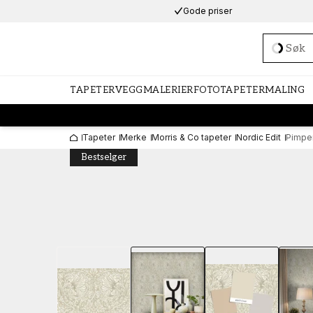
Gode priser
Loadi
TAPETER
VEGGMALERIER
FOTOTAPETER
MALING
Tapeter
Merke
Morris & Co tapeter
Nordic Edit
Pimper
Bestselger