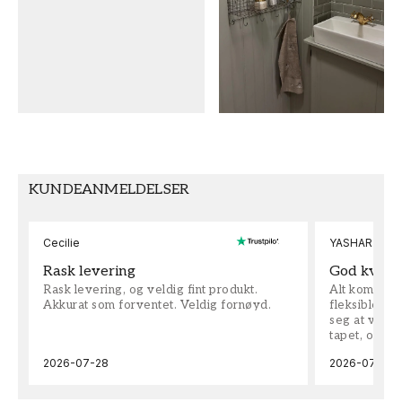
Archive
Grønn
MØNSTERHØYDE (cm)
TAPETTYPE
45,5
Papirtapet
SEKUNDÆRFARGE
MØNSTERJUSTERING
Oransje
Rett
KUNDEANMELDELSER
Cecilie
YASHAR
Rask levering
God kvalit
Rask levering, og veldig fint produkt.
Alt kom som 
Akkurat som forventet. Veldig fornøyd.
fleksible på 
seg at vi h
tapet, og bes
2026-07-28
2026-07-04