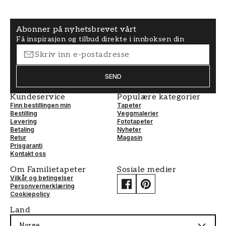
Abonner på nyhetsbrevet vårt
Få inspirasjon og tilbud direkte i innboksen din
SEND
Kundeservice
Populære kategorier
Finn bestillingen min
Tapeter
Bestilling
Veggmalerier
Levering
Fototapeter
Betaling
Nyheter
Retur
Magasin
Prisgaranti
Kontakt oss
Om Familietapeter
Sosiale medier
Vilkår og betingelser
Personvernerklæring
Cookiepolicy
Land
Norge