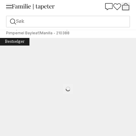
Summer Sale 30%
Søk
Tapeter
Merke
Morris & Co tapeter
Archive
Pimpernel Bayleaf/Manilla - 210388
Bestselger
Loading…