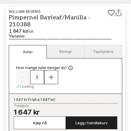
WILLIAM MORRIS
Pimpernel Bayleaf/Manilla -
210388
1 647 kr
/
rull
Varianter
Beregn
Tapetprøve
Ruller
Hvor mange ruller trenger du?
Loading
1 647 kr
(
1 rull á 1 647 kr
)
Totalpris
1 647 kr
Kjøp nå
Legg i handlekurv