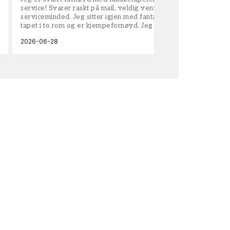
service! Svarer raskt på mail, veldig vennlige og
vel
serviceminded. Jeg sitter igjen med fantastisk fin
tapet i to rom og er kjempefornøyd. Jeg anbefaler
dem på det sterkeste.
2026-06-28
202