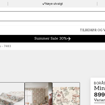
Nøye utvalgt
ng…
TILBEHØR OG
Summer Sale 30%
u - 7483
BORÅ
Min
Loading…
899
Varia