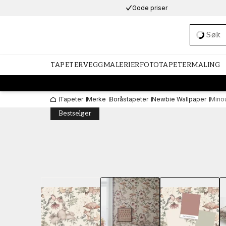
Gode priser
Loadi
TAPETER
VEGGMALERIER
FOTOTAPETER
MALING
Tapeter
Merke
Boråstapeter
Newbie Wallpaper
Mino
Bestselger