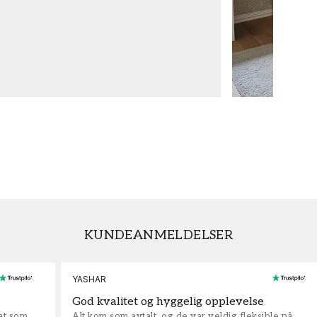
KUNDEANMELDELSER
YASHAR
God kvalitet og hyggelig opplevelse
rat som
Alt kom som avtalt, og de var veldig fleksible på