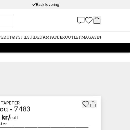
Rask levering
 VERKTØY
STILGUIDE
KAMPANJER
OUTLET
MAGASIN
STAPETER
ou - 7483
 kr
/
rull
nter