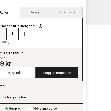
Beregn
Tapetprøve
Ruller
r mange ruller trenger du?
oading
kr
(
1 rull á 899 kr
)
pris
9 kr
Kjøp nå
Legg i handlekurv
ster
ading…
0 kr for gratis frakt
996 anmeldelser