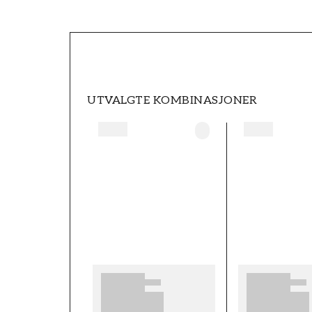
SKU
FT0525-7483
MERKEVARE
Boråstapeter
UTVALGTE KOMBINASJONER
BREDDE (m)
0,49
MØNSTER
Dyr
FARGE
Beige
TAPETTYPE
Non-Woven
MØNSTERJUSTERING