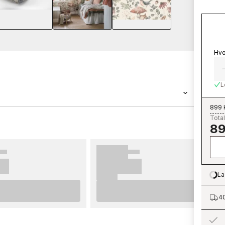
Hvo
L
899 
Total
r en tapet med målene 0,49 x 10,05 m.
89
lære tapetkolleksjonen Newbie som du kan
r fra Boråstapeter er enkle å sette opp. For
anbefaler vi at du leser rådene våre hvor du
enke på før du begynner å tapetsere og hvilke
La
Lo
i ønsker at du får mye moro og glede med de
40