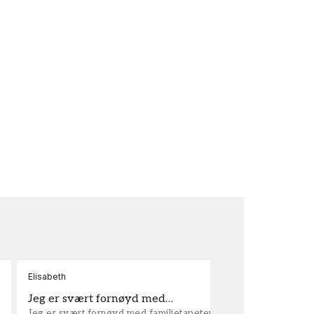
Elisabeth
Kar
Jeg er svært fornøyd med…
ta
Jeg er svært fornøyd med familietapeter. Maken til
tap