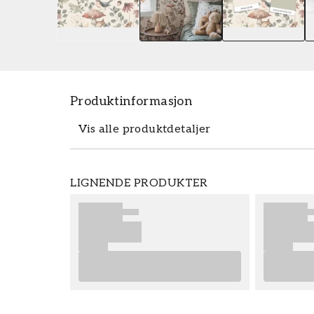
Produktinformasjon
Vis alle produktdetaljer
Tapeten Minou - 7483 fra Boråstapeter e
LIGNENDE PRODUKTER
Tapeten Minou - 7483 tilhører den popu
bestille enkelt og rimelig hos oss. Tapete
best sluttresultat på tapetseringen din, 
finner gode tips på hva som er viktig å t
eventuelle forberedelser du må gjøre. V
nye tapetene dine fra Boråstapeter.
Produktdetaljer