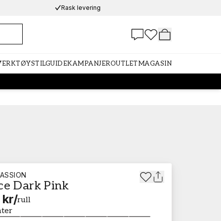
Rask levering
 VERKTØY
STILGUIDE
KAMPANJER
OUTLET
MAGASIN
ASSION
ce Dark Pink
 kr
/
rull
nter