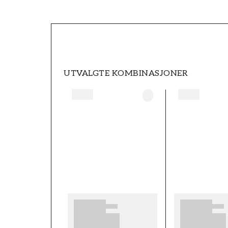
SKU
FT05B2-1009402-09
MERKEVARE
Wallpassion
UTVALGTE KOMBINASJONER
BREDDE (m)
0,5
MØNSTER
Blomstret
FARGE
Rosa
TAPETTYPE
Non-Woven