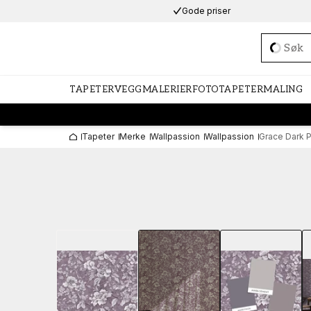
Gode priser
Loadi
TAPETER
VEGGMALERIER
FOTOTAPETER
MALING
Tapeter
Merke
Wallpassion
Wallpassion
Grace Dark 