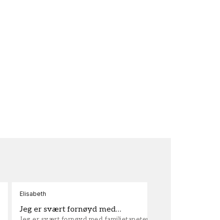
Elisabeth
Kar
Jeg er svært fornøyd med…
ta
Jeg er svært fornøyd med familietapeter. Maken til
tap