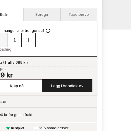
Beregn
Tapetprøve
Ruller
r mange ruller trenger du?
oading
kr
(
1 rull á 689 kr
)
pris
9 kr
Kjøp nå
Legg i handlekurv
ster
ading…
0 kr for gratis frakt
996 anmeldelser