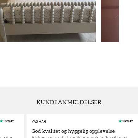
KUNDEANMELDELSER
YASHAR
God kvalitet og hyggelig opplevelse
rat som
Alt kom som avtalt, og de var veldig fleksible på