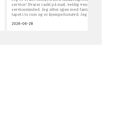
service! Svarer raskt på mail, veldig vennlige og
vel
serviceminded. Jeg sitter igjen med fantastisk fin
tapet i to rom og er kjempefornøyd. Jeg anbefaler
dem på det sterkeste.
2026-06-28
202