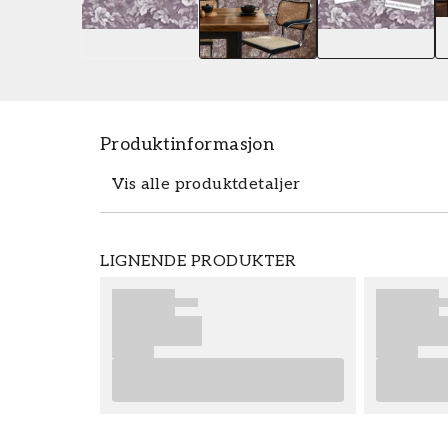
Produktinformasjon
Vis alle produktdetaljer
Tapeten Grace Dark Pink - 1009402-09 fr
LIGNENDE PRODUKTER
10,05 m. Tapeten Grace Dark Pink - 1009
tapetkolleksjonen Wallpassion som du kan 
fra Wallpassion er enkle å sette opp. For 
anbefaler vi at du leser rådene våre hvor
tenke på før du begynner å tapetsere og 
Vi ønsker at du får mye moro og glede m
Produktdetaljer