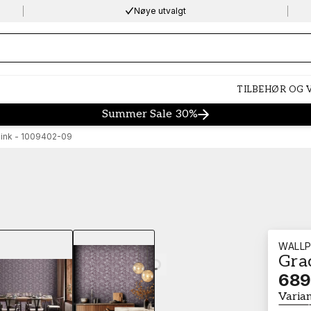
Nøye utvalgt
ng…
TILBEHØR OG
Summer Sale 30%
Pink - 1009402-09
WALLP
Gra
Loading…
689
Varia