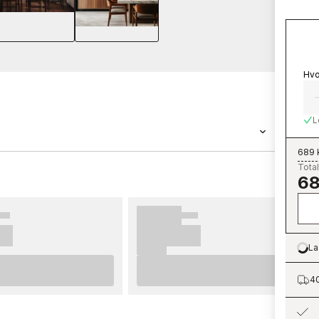
Hvo
L
689 
Total
a Wallpassion er en tapet med målene 0,5 x
68
402-09 tilhører den populære
bestille enkelt og rimelig hos oss. Tapeter
best sluttresultat på tapetseringen din,
 du finner gode tips på hva som er viktig å
La
Lo
hvilke eventuelle forberedelser du må gjøre.
ed de nye tapetene dine fra Wallpassion.
40