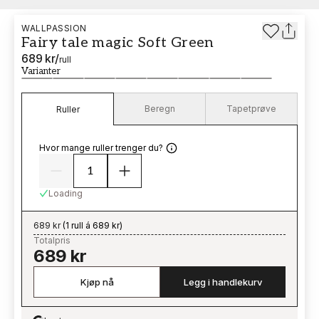
WALLPASSION
Fairy tale magic Soft Green
689 kr
/
rull
Varianter
Beregn
Tapetprøve
Ruller
Hvor mange ruller trenger du?
Loading
689 kr
(
1 rull á 689 kr
)
Totalpris
689 kr
Kjøp nå
Legg i handlekurv