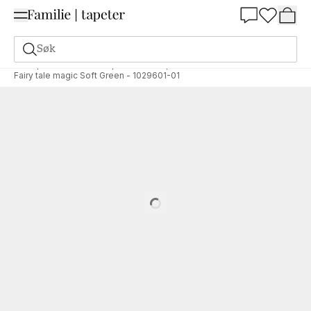
Summer Sale 30%
Søk
Tapeter
Merke
Wallpassion
Wallpassion
Fairy tale magic Soft Green - 1029601-01
Loading…