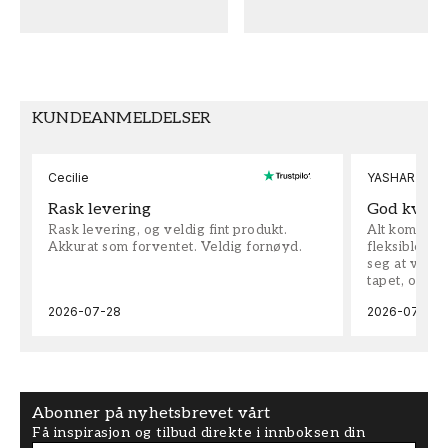
MØNSTER
SAMLING
Dyr
Wallpassion
FARGE
MØNSTERHØYDE (cm)
Grønn
50
KUNDEANMELDELSER
TAPETTYPE
MØNSTERJUSTERING
Non-Woven
Rett
Cecilie
YASHAR
Rask levering
God kvalit
Rask levering, og veldig fint produkt.
Alt kom som 
Akkurat som forventet. Veldig fornøyd.
fleksible på 
seg at vi h
tapet, og bes
2026-07-28
2026-07-04
Abonner på nyhetsbrevet vårt
Få inspirasjon og tilbud direkte i innboksen din