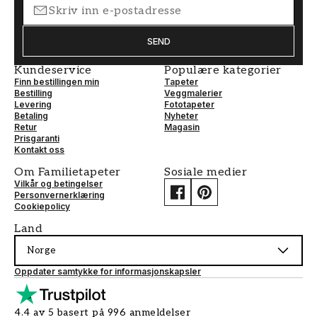
SEND
Kundeservice
Populære kategorier
Finn bestillingen min
Tapeter
Bestilling
Veggmalerier
Levering
Fototapeter
Betaling
Nyheter
Retur
Magasin
Prisgaranti
Kontakt oss
Om Familietapeter
Sosiale medier
Vilkår og betingelser
Personvernerklæring
Cookiepolicy
Land
Norge
Oppdater samtykke for informasjonskapsler
4.4 av 5 basert på 996 anmeldelser