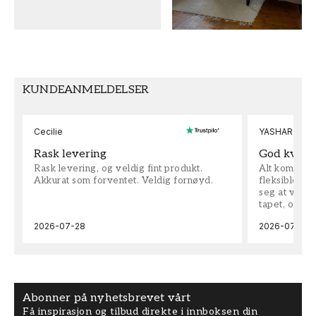
MØNSTER
SAMLING
Dyr
Wallpassion
FARGE
MØNSTERHØYDE (cm)
Grønn
50
KUNDEANMELDELSER
TAPETTYPE
MØNSTERJUSTERING
Non-Woven
Rett
Cecilie
YASHAR
Rask levering
God kvalit
Rask levering, og veldig fint produkt.
Alt kom som 
Akkurat som forventet. Veldig fornøyd.
fleksible på 
seg at vi h
tapet, og bes
2026-07-28
2026-07-04
Abonner på nyhetsbrevet vårt
Få inspirasjon og tilbud direkte i innboksen din