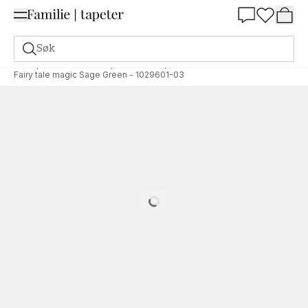
Summer Sale 30%
Søk
Tapeter
Merke
Wallpassion
Wallpassion
Fairy tale magic Sage Green - 1029601-03
Loading…