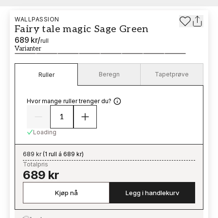
WALLPASSION
Fairy tale magic Sage Green
689 kr
/
rull
Varianter
Beregn
Tapetprøve
Ruller
Hvor mange ruller trenger du?
Loading
689 kr
(
1 rull á 689 kr
)
Totalpris
689 kr
Kjøp nå
Legg i handlekurv