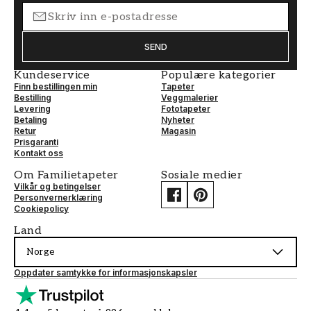
SEND
Kundeservice
Populære kategorier
Finn bestillingen min
Tapeter
Bestilling
Veggmalerier
Levering
Fototapeter
Betaling
Nyheter
Retur
Magasin
Prisgaranti
Kontakt oss
Om Familietapeter
Sosiale medier
Vilkår og betingelser
Personvernerklæring
Cookiepolicy
Land
Norge
Oppdater samtykke for informasjonskapsler