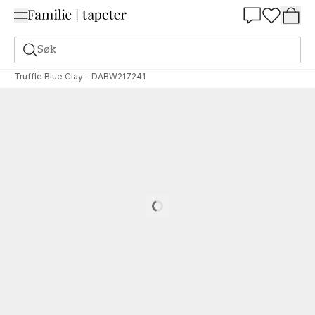
Summer Sale 30%
Søk
Tapeter
Merke
Sanderson
Arboretum
Truffle Blue Clay - DABW217241
Loading…