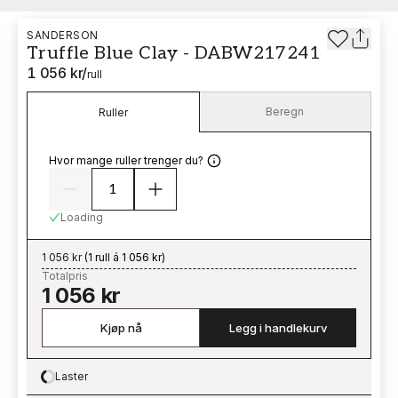
SANDERSON
Truffle Blue Clay - DABW217241
1 056 kr
/
rull
Beregn
Ruller
Hvor mange ruller trenger du?
Loading
1 056 kr
(
1 rull á 1 056 kr
)
Totalpris
1 056 kr
Kjøp nå
Legg i handlekurv
Laster
Loading…