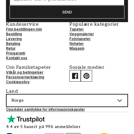
SEND
Kundeservice
Populære kategorier
Finn bestillingen min
Tapeter
Bestilling
Veggmalerier
Levering
Fototapeter
Betaling
Nyheter
Retur
Magasin
Prisgaranti
Kontakt oss
Om Familietapeter
Sosiale medier
Vilkår og betingelser
Personvernerklæring
Cookiepolicy
Land
Norge
Oppdater samtykke for informasjonskapsler
4.4 av 5 basert på 996 anmeldelser