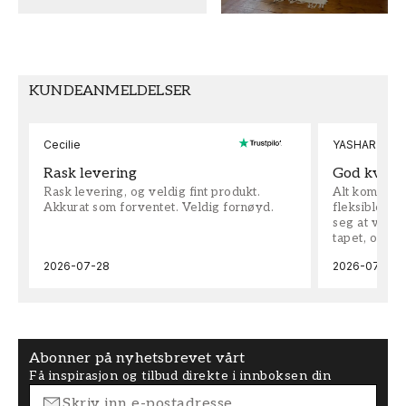
MØNSTERHØYDE (cm)
TAPETTYPE
23
Non-Woven
KUNDEANMELDELSER
MØNSTERJUSTERING
Forskjøvet
Cecilie
YASHAR
Rask levering
God kvalit
Rask levering, og veldig fint produkt.
Alt kom som 
Akkurat som forventet. Veldig fornøyd.
fleksible på 
seg at vi h
tapet, og bes
2026-07-28
2026-07-04
Abonner på nyhetsbrevet vårt
Få inspirasjon og tilbud direkte i innboksen din