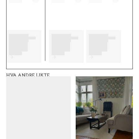
begynner å tapetsere og hvilke eventuelle
forberedelser du må gjøre. Vi ønsker at du får
mye moro og glede med de nye tapetene dine
fra Sanderson.
Produktdetaljer
SKU
MERKEVARE
FT0508-DABW217
Sanderson
241
HVA ANDRE LIKTE
STIL
BREDDE (m)
Gammeldags
0,52
HØYDE (m)
MØNSTER
10,05
Grafisk
SAMLING
FARGE
Arboretum
Grønn