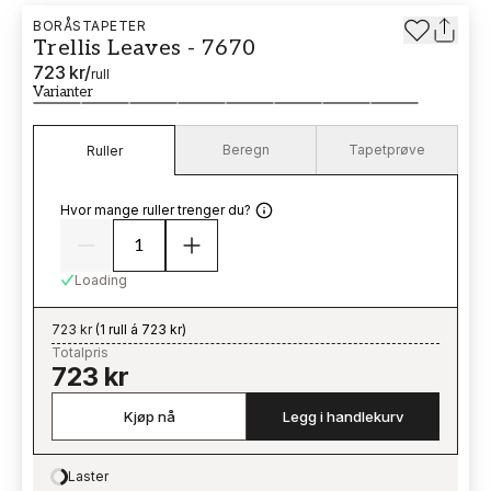
BORÅSTAPETER
Trellis Leaves - 7670
723 kr
/
rull
Varianter
Beregn
Tapetprøve
Ruller
Hvor mange ruller trenger du?
Loading
723 kr
(
1 rull á 723 kr
)
Totalpris
723 kr
Kjøp nå
Legg i handlekurv
Laster
Loading…