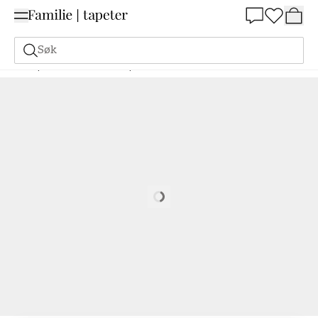
Summer Sale 30%
Søk
Tapeter
Merke
Boråstapeter
Falsterbo III
Trellis Leaves - 7670
Loading…