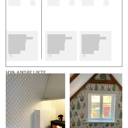
på før du begynner å tapetsere og hvilke
eventuelle forberedelser du må gjøre. Vi
ønsker at du får mye moro og glede med de
nye tapetene dine fra Boråstapeter.
Produktdetaljer
SKU
ROM
FT0525-7670
Tenåringsrom,
Soverom
HVA ANDRE LIKTE
MERKEVARE
STIL
Boråstapeter
Svensk, Landlig
BREDDE (m)
HØYDE (m)
0,53
10,05
MØNSTER
SAMLING
Trellis, Blad
Falsterbo III