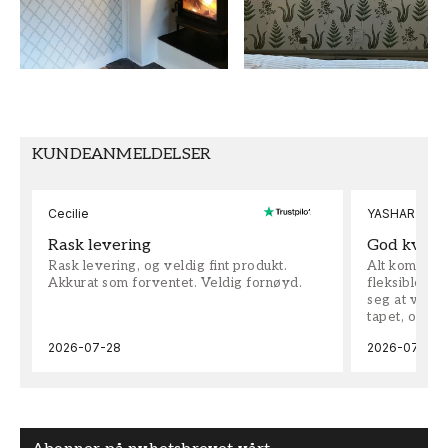
UNDER THE LINE
FARGE
MØNSTER
Hvit
Trellis
MØNSTERHØYDE (cm)
TAPETTYPE
10,6
Non-Woven
KUNDEANMELDELSER
SEKUNDÆRFARGE
MØNSTERJUSTERING
Grå
Rett
Cecilie
YASHAR
Rask levering
God kvalit
Rask levering, og veldig fint produkt.
Alt kom som 
Akkurat som forventet. Veldig fornøyd.
fleksible på 
seg at vi h
tapet, og bes
2026-07-28
2026-07-04