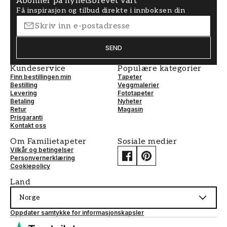
Abonner på nyhetsbrevet vårt
Få inspirasjon og tilbud direkte i innboksen din
SEND
Kundeservice
Populære kategorier
Finn bestillingen min
Tapeter
Bestilling
Veggmalerier
Levering
Fototapeter
Betaling
Nyheter
Retur
Magasin
Prisgaranti
Kontakt oss
Om Familietapeter
Sosiale medier
Vilkår og betingelser
Personvernerklæring
Cookiepolicy
Land
Norge
Oppdater samtykke for informasjonskapsler