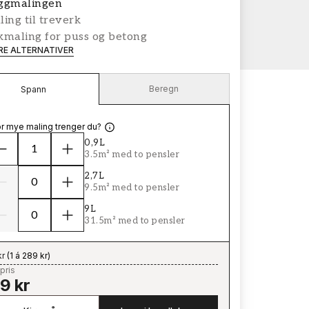
ggmalingen
ing til treverk
kmaling for puss og betong
ERE ALTERNATIVER
Beregn
Spann
r mye maling trenger du?
0,9L
3.5m² med to pensler
2,7L
9.5m² med to pensler
9L
31.5m² med to pensler
kr
(
1 á 289 kr
)
pris
9 kr