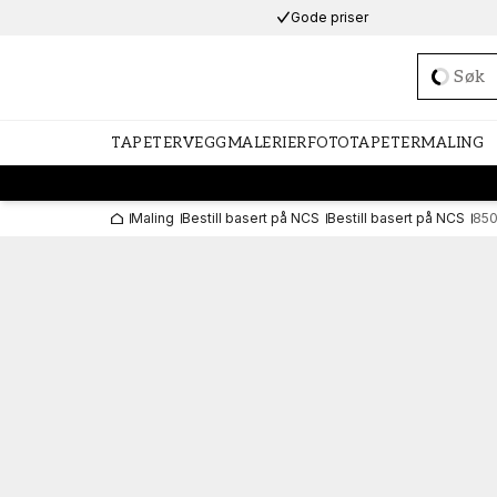
Gode priser
Loadi
TAPETER
VEGGMALERIER
FOTOTAPETER
MALING
Maling
Bestill basert på NCS
Bestill basert på NCS
85