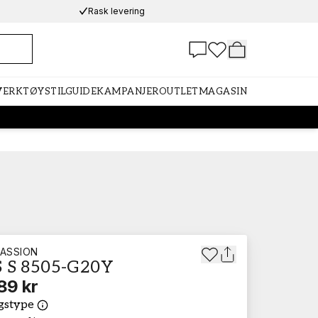
Rask levering
 VERKTØY
STILGUIDE
KAMPANJER
OUTLET
MAGASIN
ASSION
 S 8505-G20Y
89 kr
gstype