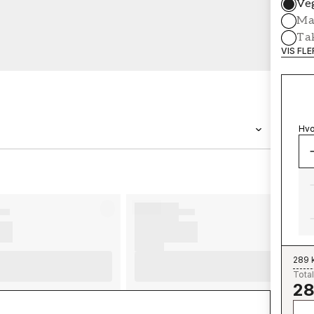
Ve
Mal
Ta
VIS FL
Hvo
MERKEVARE
Wallpassion
289 
Total
28