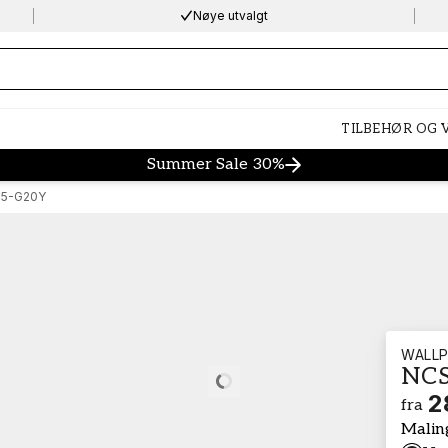
Nøye utvalgt
ng…
TILBEHØR OG
Summer Sale 30%
05-G20Y
WALLP
NCS
Loading…
2
fra
Malin