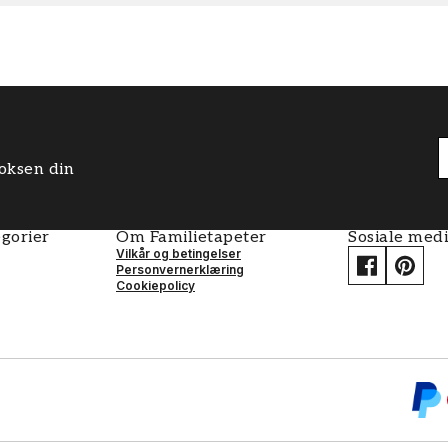
boksen din
gorier
Om Familietapeter
Sosiale med
Vilkår og betingelser
Personvernerklæring
Cookiepolicy