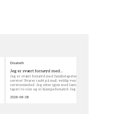
Elisabeth
Kar
Jeg er svært fornøyd med…
ta
Jeg er svært fornøyd med familietapeter. Maken til
tap
service! Svarer raskt på mail, veldig vennlige og
vel
serviceminded. Jeg sitter igjen med fantastisk fin
tapet i to rom og er kjempefornøyd. Jeg anbefaler
dem på det sterkeste.
2026-06-28
202