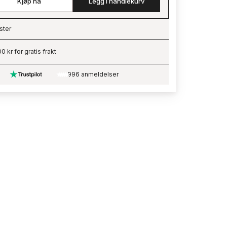
Kjøp nå
Legg i handlekurv
ster
ading…
0 kr for gratis frakt
996 anmeldelser