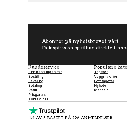
Abonner på nyhetsbrevet vårt
Få inspirasjon og tilbud direkte i inn
Kundeservice
Populære kate
Finn bestillingen min
Tapeter
Bestilling
Veggmalerier
Levering
Fototapeter
Betaling
Nyheter
Retur
Magasin
Prisgaranti
Kontakt oss
4.4 AV 5 BASERT PÅ 996 ANMELDELSER