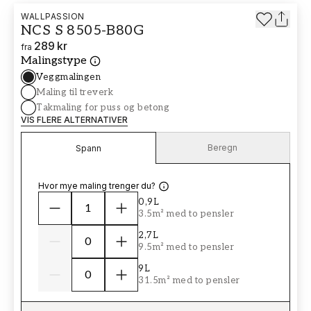
WALLPASSION
NCS S 8505-B80G
289 kr
fra
Malingstype
Veggmalingen
Maling til treverk
Takmaling for puss og betong
VIS FLERE ALTERNATIVER
Beregn
Spann
Hvor mye maling trenger du?
0,9L
3.5m² med to pensler
2,7L
9.5m² med to pensler
9L
31.5m² med to pensler