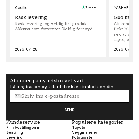
Cecilie
YASHAR
Rask levering
God kvalit
Rask levering, og veldig fint produkt.
Alt kom som 
Akkurat som forventet. Veldig fornøyd.
fleksible på 
seg at vi h
tapet, og bes
2026-07-28
2026-07-04
Abonner på nyhetsbrevet vårt
Få inspirasjon og tilbud direkte i innboksen din
SEND
Kundeservice
Populære kategorier
Finn bestillingen min
Tapeter
Bestilling
Veggmalerier
Levering
Fototapeter