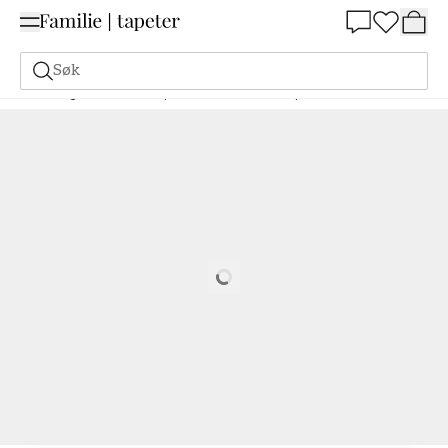
Summer Sale 30%
Søk
Maling
Bestill basert på NCS
Bestill basert på NCS
8505-B80G
Loading…