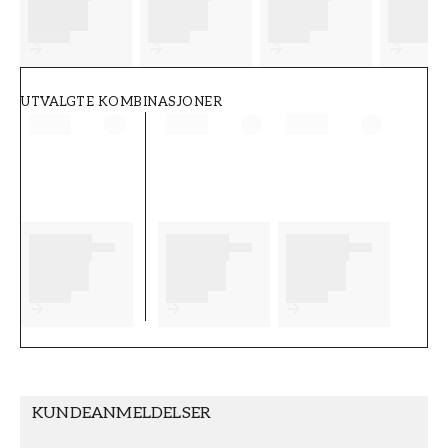
FT38-000-W0000
Wallpassion
UTVALGTE KOMBINASJONER
KUNDEANMELDELSER