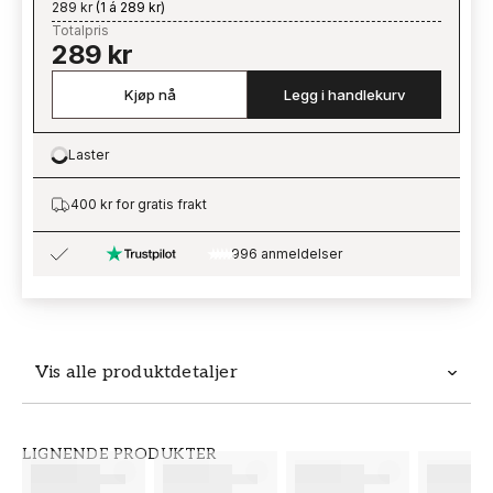
289 kr
(
1 á 289 kr
)
Totalpris
289 kr
Kjøp nå
Legg i handlekurv
Laster
Loading…
400 kr for gratis frakt
996 anmeldelser
Vis alle produktdetaljer
Produktdetaljer
LIGNENDE PRODUKTER
SKU
MERKEVARE