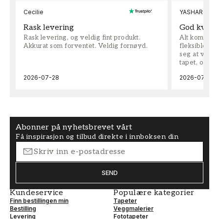
Cecilie
YASHAR
Rask levering
God kvalit
Rask levering, og veldig fint produkt.
Alt kom som 
Akkurat som forventet. Veldig fornøyd.
fleksible på 
seg at vi h
tapet, og bes
2026-07-28
2026-07-04
Abonner på nyhetsbrevet vårt
Få inspirasjon og tilbud direkte i innboksen din
SEND
Kundeservice
Populære kategorier
Finn bestillingen min
Tapeter
Bestilling
Veggmalerier
Levering
Fototapeter