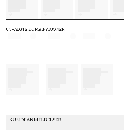
FT38-000-W0000
Wallpassion
UTVALGTE KOMBINASJONER
KUNDEANMELDELSER