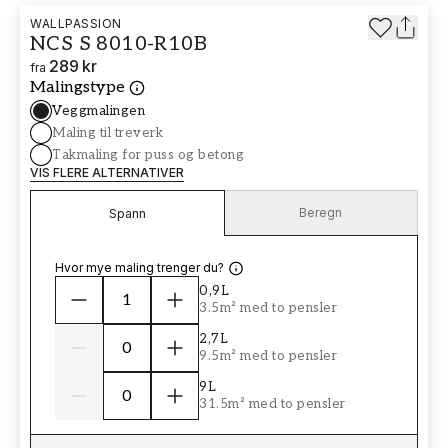
WALLPASSION
NCS S 8010-R10B
289 kr
fra
Malingstype
Veggmalingen
Maling til treverk
Takmaling for puss og betong
VIS FLERE ALTERNATIVER
Beregn
Spann
Hvor mye maling trenger du?
0,9L
3.5m² med to pensler
2,7L
9.5m² med to pensler
9L
31.5m² med to pensler