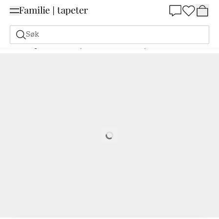
Summer Sale 30%
Søk
Maling
Bestill basert på NCS
Bestill basert på NCS
8010-R10B
Loading…