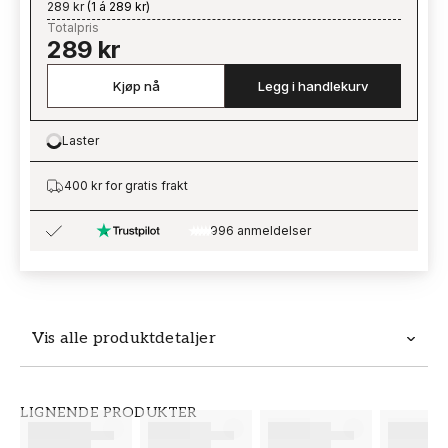
289 kr
(
1 á 289 kr
)
Totalpris
289 kr
Kjøp nå
Legg i handlekurv
Laster
Loading…
400 kr for gratis frakt
996 anmeldelser
Vis alle produktdetaljer
Produktdetaljer
LIGNENDE PRODUKTER
SKU
MERKEVARE