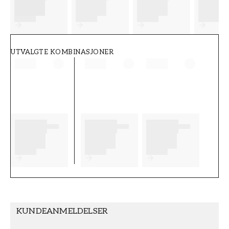
FT38-000-W0000
Wallpassion
UTVALGTE KOMBINASJONER
KUNDEANMELDELSER