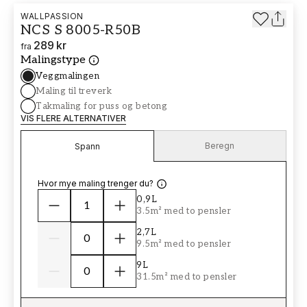
WALLPASSION
NCS S 8005-R50B
289 kr
fra
Malingstype
Veggmalingen
Maling til treverk
Takmaling for puss og betong
VIS FLERE ALTERNATIVER
Beregn
Spann
Hvor mye maling trenger du?
0,9L
3.5m² med to pensler
2,7L
9.5m² med to pensler
9L
31.5m² med to pensler