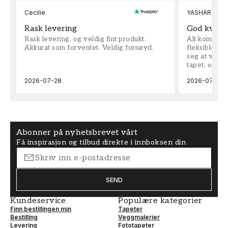
Cecilie
YASHAR
Rask levering
God kvalit
Rask levering, og veldig fint produkt.
Alt kom som 
Akkurat som forventet. Veldig fornøyd.
fleksible på 
seg at vi h
tapet, og bes
2026-07-28
2026-07-04
Abonner på nyhetsbrevet vårt
Få inspirasjon og tilbud direkte i innboksen din
SEND
Kundeservice
Populære kategorier
Finn bestillingen min
Tapeter
Bestilling
Veggmalerier
Levering
Fototapeter