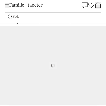
Summer Sale 30%
Søk
Maling
Bestill basert på NCS
Bestill basert på NCS
8005-R50B
Loading…