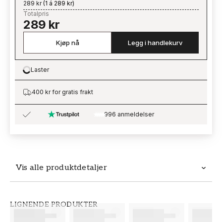
289 kr
(
1 á 289 kr
)
Totalpris
289 kr
Kjøp nå
Legg i handlekurv
Laster
Loading…
400 kr for gratis frakt
996 anmeldelser
Vis alle produktdetaljer
Produktdetaljer
LIGNENDE PRODUKTER
SKU
MERKEVARE