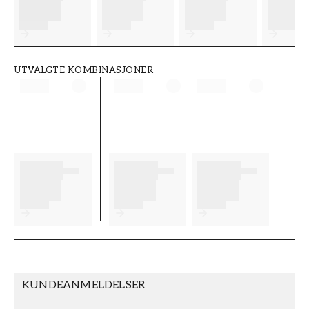
FT38-000-W0000
Wallpassion
UTVALGTE KOMBINASJONER
KUNDEANMELDELSER