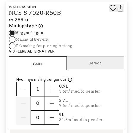
WALLPASSION
NCS S 7020-R50B
289 kr
fra
Malingstype
Veggmalingen
Maling til treverk
Takmaling for puss og betong
VIS FLERE ALTERNATIVER
Beregn
Spann
Hvor mye maling trenger du?
0,9L
3.5m² med to pensler
2,7L
9.5m² med to pensler
9L
31.5m² med to pensler