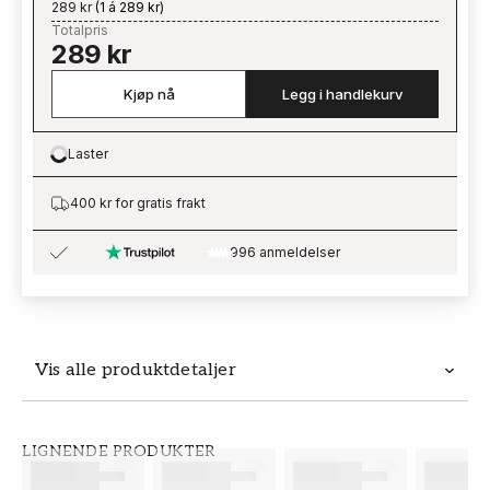
289 kr
(
1 á 289 kr
)
Totalpris
289 kr
Kjøp nå
Legg i handlekurv
Laster
Loading…
400 kr for gratis frakt
996 anmeldelser
Vis alle produktdetaljer
Produktdetaljer
LIGNENDE PRODUKTER
SKU
MERKEVARE