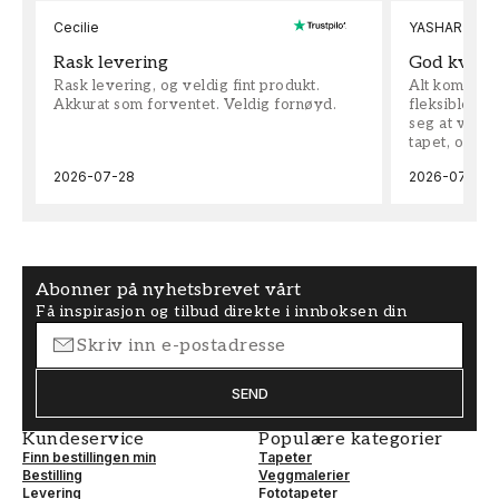
Cecilie
YASHAR
Rask levering
God kvalit
Rask levering, og veldig fint produkt.
Alt kom som 
Akkurat som forventet. Veldig fornøyd.
fleksible på 
seg at vi h
tapet, og bes
2026-07-28
2026-07-04
Abonner på nyhetsbrevet vårt
Få inspirasjon og tilbud direkte i innboksen din
SEND
Kundeservice
Populære kategorier
Finn bestillingen min
Tapeter
Bestilling
Veggmalerier
Levering
Fototapeter