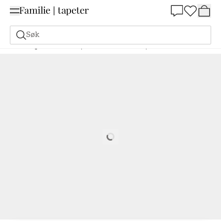
Summer Sale 30%
Søk
Maling
Bestill basert på NCS
Bestill basert på NCS
7020-R50B
Loading…