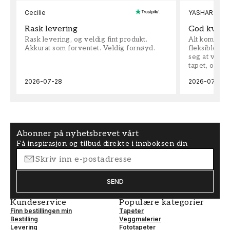
Cecilie
YASHAR
Rask levering
God kvalit
Rask levering, og veldig fint produkt.
Alt kom som 
Akkurat som forventet. Veldig fornøyd.
fleksible på 
seg at vi h
tapet, og bes
2026-07-28
2026-07-04
Abonner på nyhetsbrevet vårt
Få inspirasjon og tilbud direkte i innboksen din
SEND
Kundeservice
Populære kategorier
Finn bestillingen min
Tapeter
Bestilling
Veggmalerier
Levering
Fototapeter