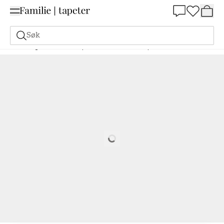
Summer Sale 30%
Søk
Maling
Bestill basert på NCS
Bestill basert på NCS
7010-G10Y
Loading…