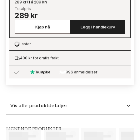
289 kr
(
1 á 289 kr
)
Totalpris
289 kr
Kjøp nå
Legg i handlekurv
Laster
Loading…
400 kr for gratis frakt
996 anmeldelser
Vis alle produktdetaljer
Produktdetaljer
LIGNENDE PRODUKTER
SKU
MERKEVARE