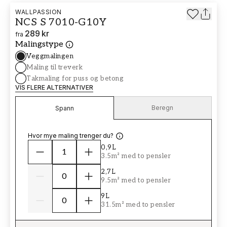
WALLPASSION
NCS S 7010-G10Y
289 kr
fra
Malingstype
Veggmalingen
Maling til treverk
Takmaling for puss og betong
VIS FLERE ALTERNATIVER
Beregn
Spann
Hvor mye maling trenger du?
0,9L
3.5m² med to pensler
2,7L
9.5m² med to pensler
9L
31.5m² med to pensler