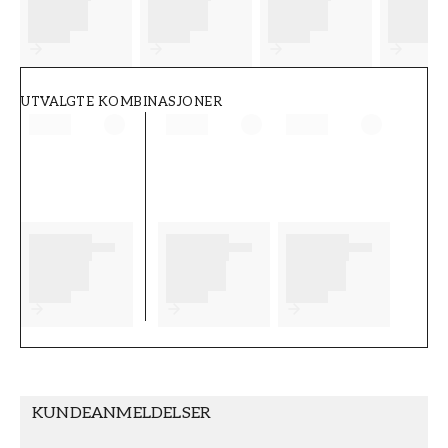
FT38-000-W0000
Wallpassion
UTVALGTE KOMBINASJONER
KUNDEANMELDELSER