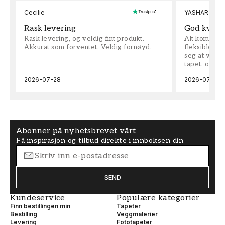
Cecilie
YASHAR
Rask levering
God kvalit
Rask levering, og veldig fint produkt.
Alt kom som 
Akkurat som forventet. Veldig fornøyd.
fleksible på 
seg at vi h
tapet, og bes
2026-07-28
2026-07-04
Abonner på nyhetsbrevet vårt
Få inspirasjon og tilbud direkte i innboksen din
SEND
Kundeservice
Populære kategorier
Finn bestillingen min
Tapeter
Bestilling
Veggmalerier
Levering
Fototapeter