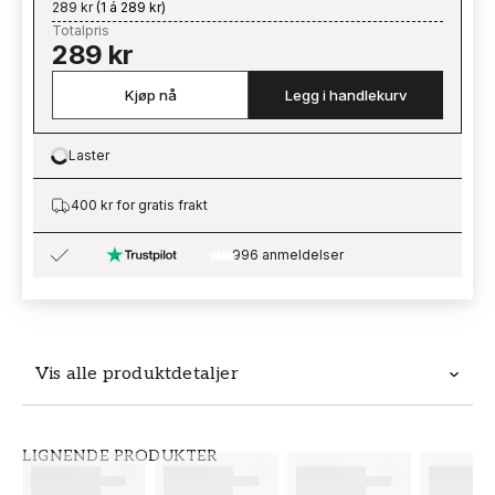
289 kr
(
1 á 289 kr
)
Totalpris
289 kr
Kjøp nå
Legg i handlekurv
Laster
Loading…
400 kr for gratis frakt
996 anmeldelser
Vis alle produktdetaljer
Produktdetaljer
LIGNENDE PRODUKTER
SKU
MERKEVARE