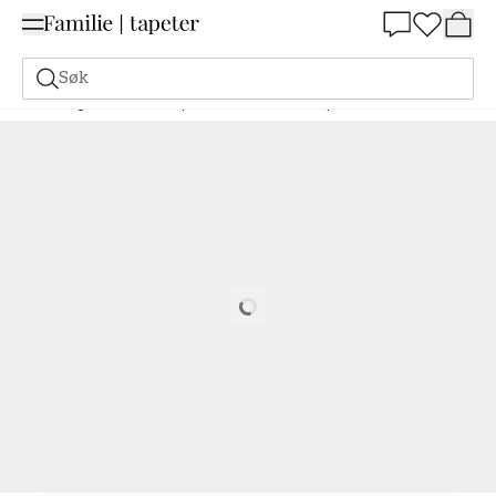
Summer Sale 30%
Søk
Maling
Bestill basert på NCS
Bestill basert på NCS
7005-G80Y
Loading…