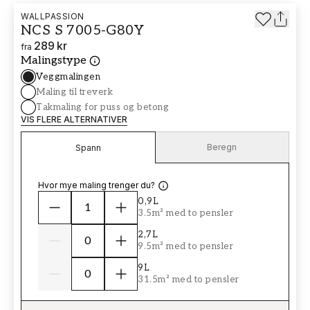
WALLPASSION
NCS S 7005-G80Y
289 kr
fra
Malingstype
Veggmalingen
Maling til treverk
Takmaling for puss og betong
VIS FLERE ALTERNATIVER
Beregn
Spann
Hvor mye maling trenger du?
0,9L
3.5m² med to pensler
2,7L
9.5m² med to pensler
9L
31.5m² med to pensler