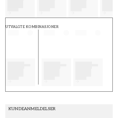
FT38-000-W0000
Wallpassion
UTVALGTE KOMBINASJONER
KUNDEANMELDELSER