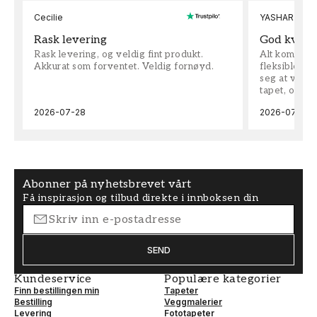
Cecilie
YASHAR
Rask levering
God kvalit
Rask levering, og veldig fint produkt.
Alt kom som 
Akkurat som forventet. Veldig fornøyd.
fleksible på 
seg at vi h
tapet, og bes
2026-07-28
2026-07-04
Abonner på nyhetsbrevet vårt
Få inspirasjon og tilbud direkte i innboksen din
SEND
Kundeservice
Populære kategorier
Finn bestillingen min
Tapeter
Bestilling
Veggmalerier
Levering
Fototapeter