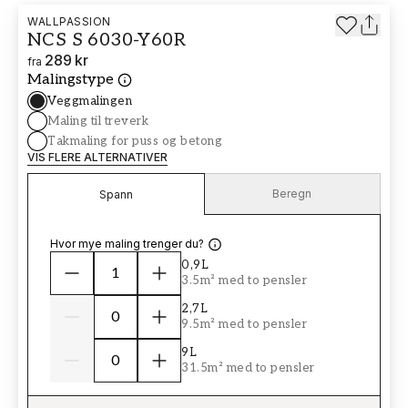
WALLPASSION
NCS S 6030-Y60R
289 kr
fra
Malingstype
Veggmalingen
Maling til treverk
Takmaling for puss og betong
VIS FLERE ALTERNATIVER
Beregn
Spann
Hvor mye maling trenger du?
0,9L
3.5m² med to pensler
2,7L
9.5m² med to pensler
9L
31.5m² med to pensler