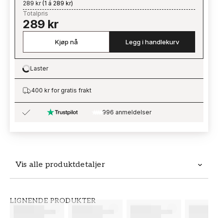
289 kr
(
1 á 289 kr
)
Totalpris
289 kr
Kjøp nå
Legg i handlekurv
Laster
Loading…
400 kr for gratis frakt
996 anmeldelser
Vis alle produktdetaljer
Produktdetaljer
LIGNENDE PRODUKTER
SKU
MERKEVARE