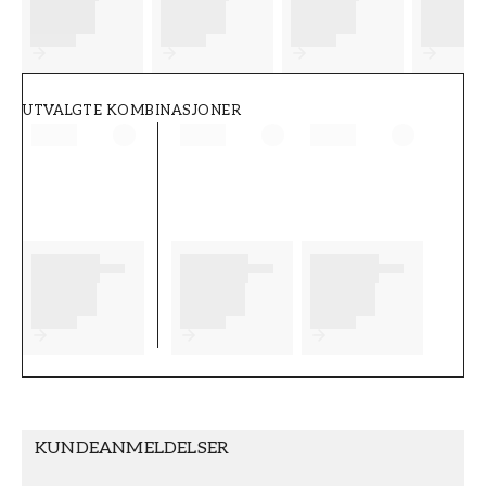
FT38-000-W0000
Wallpassion
UTVALGTE KOMBINASJONER
KUNDEANMELDELSER