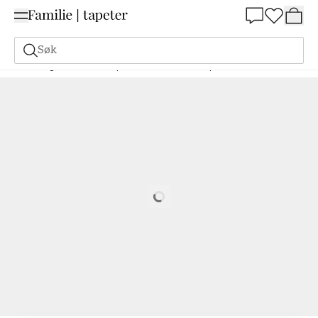
Summer Sale 30%
Søk
Maling
Bestill basert på NCS
Bestill basert på NCS
6030-Y60R
Loading…