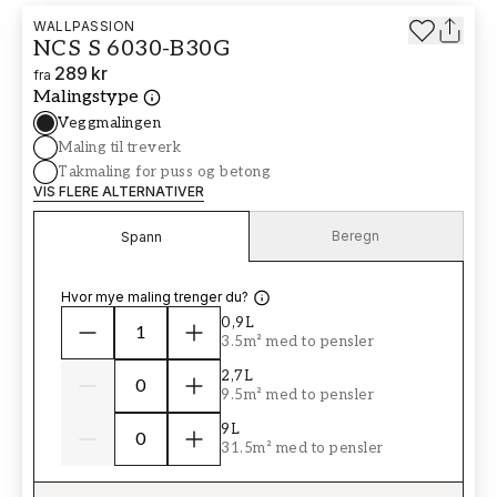
WALLPASSION
NCS S 6030-B30G
289 kr
fra
Malingstype
Veggmalingen
Maling til treverk
Takmaling for puss og betong
VIS FLERE ALTERNATIVER
Beregn
Spann
Hvor mye maling trenger du?
0,9L
3.5m² med to pensler
2,7L
9.5m² med to pensler
9L
31.5m² med to pensler