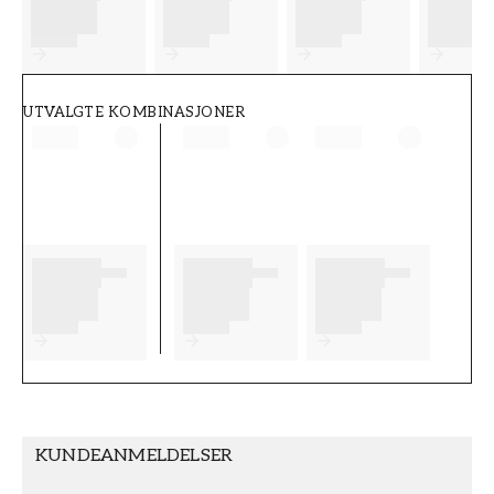
FT38-000-W0000
Wallpassion
UTVALGTE KOMBINASJONER
KUNDEANMELDELSER