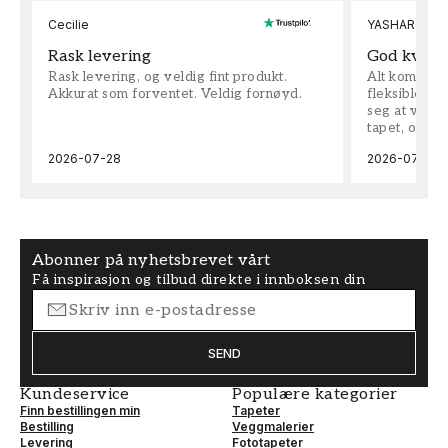
Cecilie
YASHAR
Rask levering
God kvalit
Rask levering, og veldig fint produkt.
Alt kom som 
Akkurat som forventet. Veldig fornøyd.
fleksible på 
seg at vi h
tapet, og bes
2026-07-28
2026-07-04
Abonner på nyhetsbrevet vårt
Få inspirasjon og tilbud direkte i innboksen din
SEND
Kundeservice
Populære kategorier
Finn bestillingen min
Tapeter
Bestilling
Veggmalerier
Levering
Fototapeter