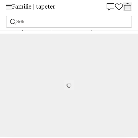
Summer Sale 30%
Søk
Maling
Bestill basert på NCS
Bestill basert på NCS
6030-B30G
Loading…