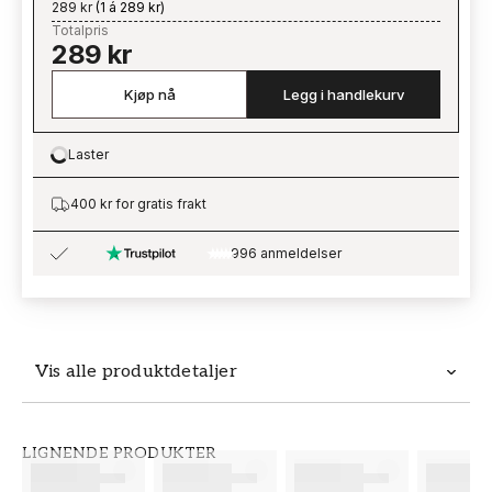
289 kr
(
1 á 289 kr
)
Totalpris
289 kr
Kjøp nå
Legg i handlekurv
Laster
Loading…
400 kr for gratis frakt
996 anmeldelser
Vis alle produktdetaljer
Produktdetaljer
LIGNENDE PRODUKTER
SKU
MERKEVARE