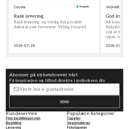
Cecilie
YASHAR
Rask levering
God kvalit
Rask levering, og veldig fint produkt.
Alt kom som 
Akkurat som forventet. Veldig fornøyd.
fleksible på 
seg at vi h
tapet, og bes
2026-07-28
2026-07-04
Abonner på nyhetsbrevet vårt
Få inspirasjon og tilbud direkte i innboksen din
SEND
Kundeservice
Populære kategorier
Finn bestillingen min
Tapeter
Bestilling
Veggmalerier
Levering
Fototapeter