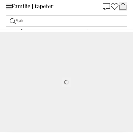
Summer Sale 30%
Søk
Maling
Bestill basert på NCS
Bestill basert på NCS
6010-Y10R
Loading…