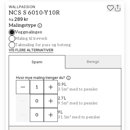
WALLPASSION
NCS S 6010-Y10R
289 kr
fra
Malingstype
Veggmalingen
Maling til treverk
Takmaling for puss og betong
VIS FLERE ALTERNATIVER
Beregn
Spann
Hvor mye maling trenger du?
0,9L
3.5m² med to pensler
2,7L
9.5m² med to pensler
9L
31.5m² med to pensler