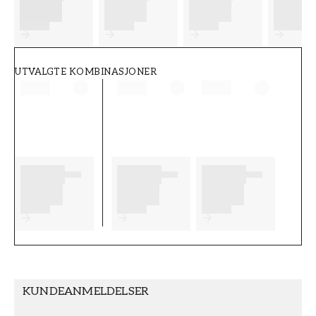
FT38-000-W0000
Wallpassion
UTVALGTE KOMBINASJONER
KUNDEANMELDELSER