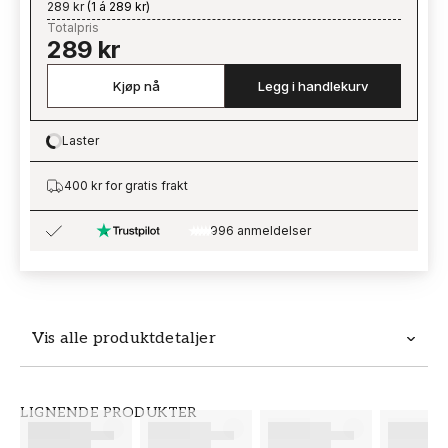
289 kr
(
1 á 289 kr
)
Totalpris
289 kr
Kjøp nå
Legg i handlekurv
Laster
Loading…
400 kr for gratis frakt
996 anmeldelser
Vis alle produktdetaljer
Produktdetaljer
LIGNENDE PRODUKTER
SKU
MERKEVARE