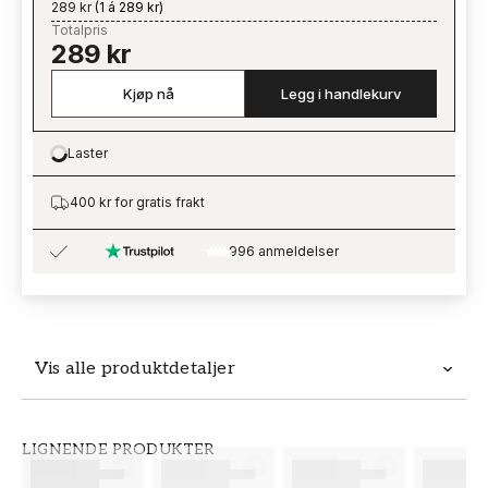
289 kr
(
1 á 289 kr
)
Totalpris
289 kr
Kjøp nå
Legg i handlekurv
Laster
Loading…
400 kr for gratis frakt
996 anmeldelser
Vis alle produktdetaljer
Produktdetaljer
LIGNENDE PRODUKTER
SKU
MERKEVARE