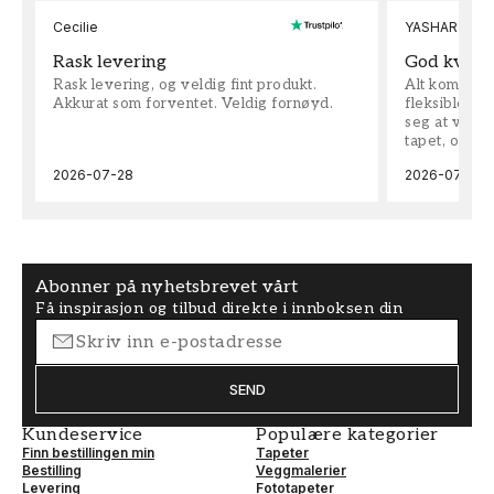
Cecilie
YASHAR
Rask levering
God kvalit
Rask levering, og veldig fint produkt.
Alt kom som 
Akkurat som forventet. Veldig fornøyd.
fleksible på 
seg at vi h
tapet, og bes
2026-07-28
2026-07-04
Abonner på nyhetsbrevet vårt
Få inspirasjon og tilbud direkte i innboksen din
SEND
Kundeservice
Populære kategorier
Finn bestillingen min
Tapeter
Bestilling
Veggmalerier
Levering
Fototapeter