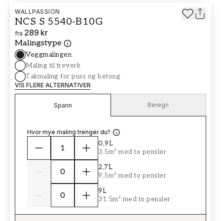
WALLPASSION
NCS S 5540-B10G
289 kr
fra
Malingstype
Veggmalingen
Maling til treverk
Takmaling for puss og betong
VIS FLERE ALTERNATIVER
Beregn
Spann
Hvor mye maling trenger du?
0,9L
3.5m² med to pensler
2,7L
9.5m² med to pensler
9L
31.5m² med to pensler