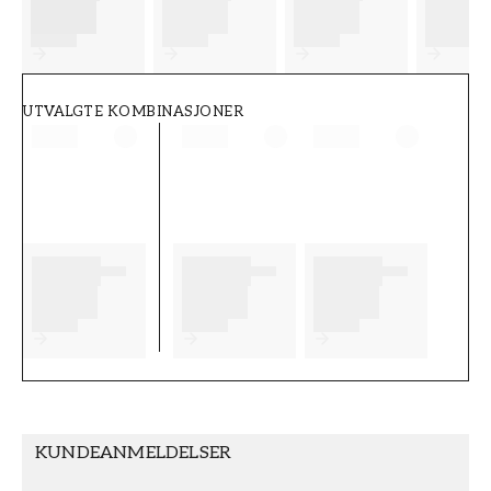
FT38-000-W0000
Wallpassion
UTVALGTE KOMBINASJONER
KUNDEANMELDELSER