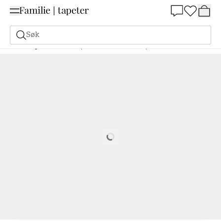
Summer Sale 30%
Søk
Maling
Bestill basert på NCS
Bestill basert på NCS
5540-B10G
Loading…