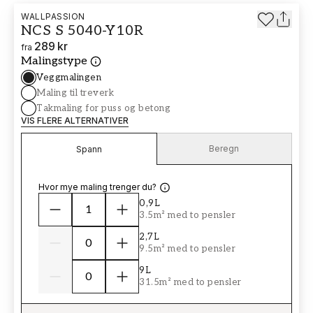
WALLPASSION
NCS S 5040-Y10R
289 kr
fra
Malingstype
Veggmalingen
Maling til treverk
Takmaling for puss og betong
VIS FLERE ALTERNATIVER
Beregn
Spann
Hvor mye maling trenger du?
0,9L
3.5m² med to pensler
2,7L
9.5m² med to pensler
9L
31.5m² med to pensler