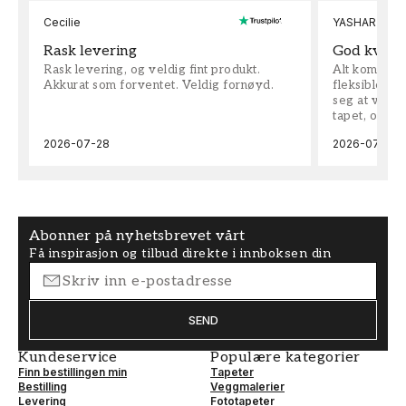
Cecilie
YASHAR
Rask levering
God kvalit
Rask levering, og veldig fint produkt.
Alt kom som 
Akkurat som forventet. Veldig fornøyd.
fleksible på 
seg at vi h
tapet, og bes
2026-07-28
2026-07-04
Abonner på nyhetsbrevet vårt
Få inspirasjon og tilbud direkte i innboksen din
SEND
Kundeservice
Populære kategorier
Finn bestillingen min
Tapeter
Bestilling
Veggmalerier
Levering
Fototapeter