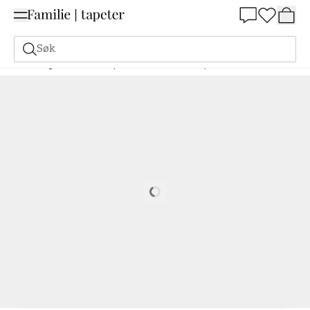
Summer Sale 30%
Søk
Maling
Bestill basert på NCS
Bestill basert på NCS
5040-Y10R
Loading…