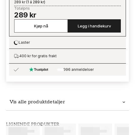
289 kr
(
1 á 289 kr
)
Totalpris
289 kr
Kjøp nå
Legg i handlekurv
Laster
Loading…
400 kr for gratis frakt
996 anmeldelser
Vis alle produktdetaljer
Produktdetaljer
LIGNENDE PRODUKTER
SKU
MERKEVARE