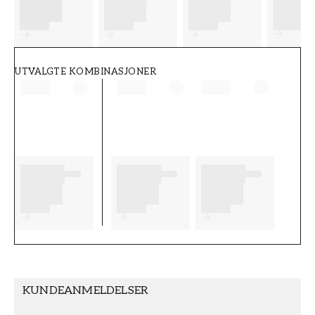
FT38-000-W0000
Wallpassion
UTVALGTE KOMBINASJONER
KUNDEANMELDELSER