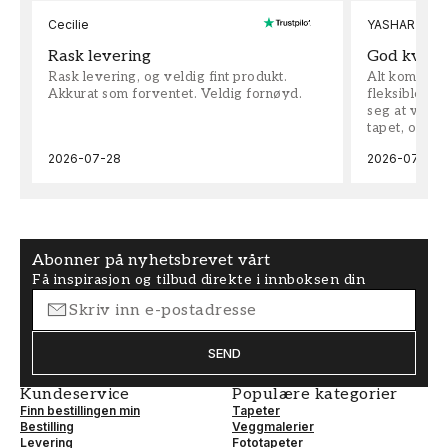
Cecilie
YASHAR
Rask levering
God kvalit
Rask levering, og veldig fint produkt.
Alt kom som 
Akkurat som forventet. Veldig fornøyd.
fleksible på 
seg at vi h
tapet, og bes
2026-07-28
2026-07-04
Abonner på nyhetsbrevet vårt
Få inspirasjon og tilbud direkte i innboksen din
SEND
Kundeservice
Populære kategorier
Finn bestillingen min
Tapeter
Bestilling
Veggmalerier
Levering
Fototapeter