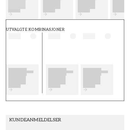
FT38-000-W0000
Wallpassion
UTVALGTE KOMBINASJONER
KUNDEANMELDELSER