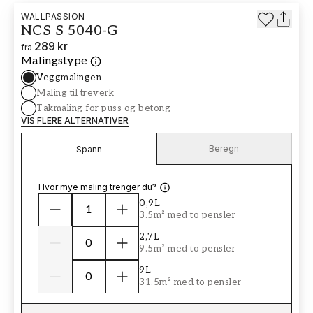
WALLPASSION
NCS S 5040-G
289 kr
fra
Malingstype
Veggmalingen
Maling til treverk
Takmaling for puss og betong
VIS FLERE ALTERNATIVER
Beregn
Spann
Hvor mye maling trenger du?
0,9L
3.5m² med to pensler
2,7L
9.5m² med to pensler
9L
31.5m² med to pensler