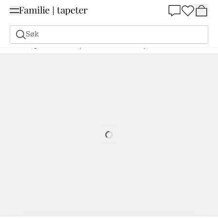
Summer Sale 30%
Søk
Maling
Bestill basert på NCS
Bestill basert på NCS
5040-G
Loading…