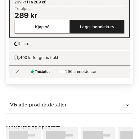
289 kr
(
1 á 289 kr
)
Totalpris
289 kr
Kjøp nå
Legg i handlekurv
Laster
Loading…
400 kr for gratis frakt
996 anmeldelser
Vis alle produktdetaljer
Produktdetaljer
LIGNENDE PRODUKTER
SKU
MERKEVARE