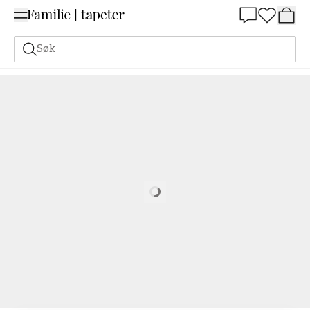
Summer Sale 30%
Søk
Maling
Bestill basert på NCS
Bestill basert på NCS
5030-R60B
Loading…