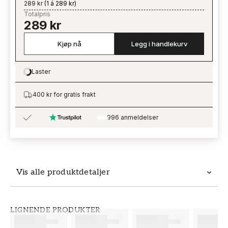
289 kr
(
1 á 289 kr
)
Totalpris
289 kr
Kjøp nå
Legg i handlekurv
Laster
Loading…
400 kr for gratis frakt
996 anmeldelser
Vis alle produktdetaljer
Produktdetaljer
LIGNENDE PRODUKTER
SKU
MERKEVARE