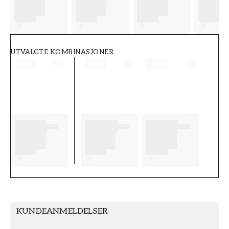
FT38-000-W0000
Wallpassion
UTVALGTE KOMBINASJONER
KUNDEANMELDELSER