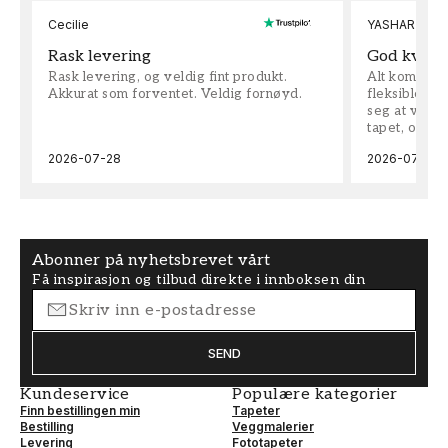
Cecilie
YASHAR
Rask levering
God kvalit
Rask levering, og veldig fint produkt.
Alt kom som 
Akkurat som forventet. Veldig fornøyd.
fleksible på 
seg at vi h
tapet, og bes
2026-07-28
2026-07-04
Abonner på nyhetsbrevet vårt
Få inspirasjon og tilbud direkte i innboksen din
SEND
Kundeservice
Populære kategorier
Finn bestillingen min
Tapeter
Bestilling
Veggmalerier
Levering
Fototapeter