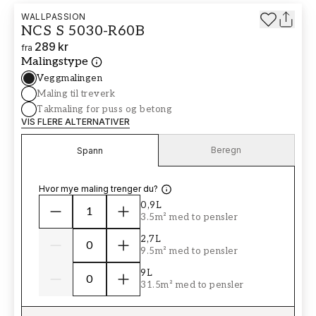
WALLPASSION
NCS S 5030-R60B
289 kr
fra
Malingstype
Veggmalingen
Maling til treverk
Takmaling for puss og betong
VIS FLERE ALTERNATIVER
Beregn
Spann
Hvor mye maling trenger du?
0,9L
3.5m² med to pensler
2,7L
9.5m² med to pensler
9L
31.5m² med to pensler