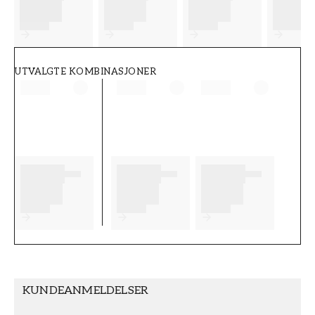
FT38-000-W0000
Wallpassion
UTVALGTE KOMBINASJONER
KUNDEANMELDELSER