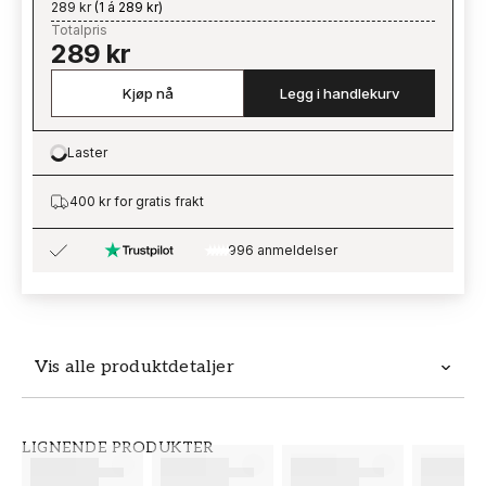
289 kr
(
1 á 289 kr
)
Totalpris
289 kr
Kjøp nå
Legg i handlekurv
Laster
Loading…
400 kr for gratis frakt
996 anmeldelser
Vis alle produktdetaljer
Produktdetaljer
LIGNENDE PRODUKTER
SKU
MERKEVARE