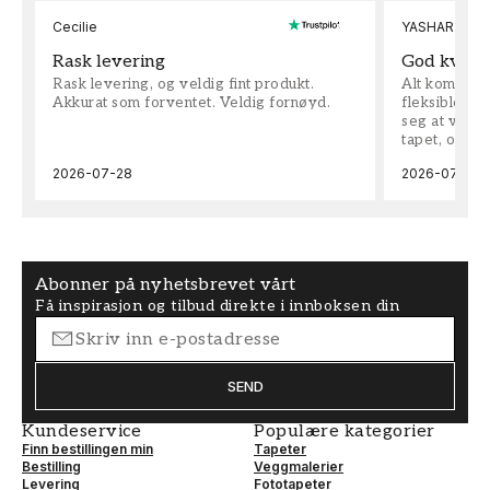
Cecilie
YASHAR
Rask levering
God kvalit
Rask levering, og veldig fint produkt.
Alt kom som 
Akkurat som forventet. Veldig fornøyd.
fleksible på 
seg at vi h
tapet, og bes
2026-07-28
2026-07-04
Abonner på nyhetsbrevet vårt
Få inspirasjon og tilbud direkte i innboksen din
SEND
Kundeservice
Populære kategorier
Finn bestillingen min
Tapeter
Bestilling
Veggmalerier
Levering
Fototapeter