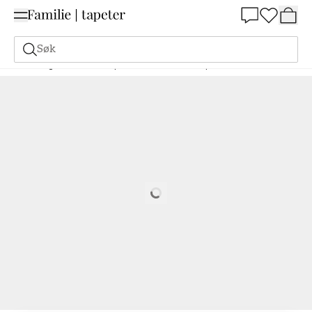
Summer Sale 30%
Søk
Maling
Bestill basert på NCS
Bestill basert på NCS
5020-Y
Loading…