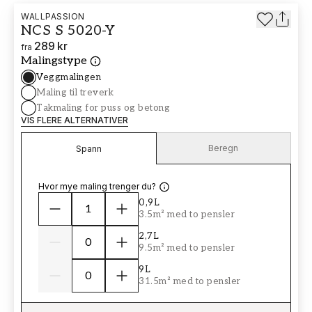
WALLPASSION
NCS S 5020-Y
289 kr
fra
Malingstype
Veggmalingen
Maling til treverk
Takmaling for puss og betong
VIS FLERE ALTERNATIVER
Beregn
Spann
Hvor mye maling trenger du?
0,9L
3.5m² med to pensler
2,7L
9.5m² med to pensler
9L
31.5m² med to pensler