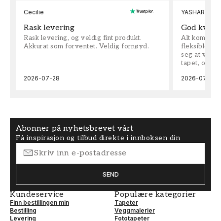
Cecilie
YASHAR
Rask levering
God kvalit
Rask levering, og veldig fint produkt.
Alt kom som 
Akkurat som forventet. Veldig fornøyd.
fleksible på 
seg at vi h
tapet, og bes
2026-07-28
2026-07-04
Abonner på nyhetsbrevet vårt
Få inspirasjon og tilbud direkte i innboksen din
SEND
Kundeservice
Populære kategorier
Finn bestillingen min
Tapeter
Bestilling
Veggmalerier
Levering
Fototapeter