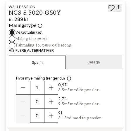
WALLPASSION
NCS S 5020-G50Y
289 kr
fra
Malingstype
Veggmalingen
Maling til treverk
Takmaling for puss og betong
VIS FLERE ALTERNATIVER
Beregn
Spann
Hvor mye maling trenger du?
0,9L
3.5m² med to pensler
2,7L
9.5m² med to pensler
9L
31.5m² med to pensler