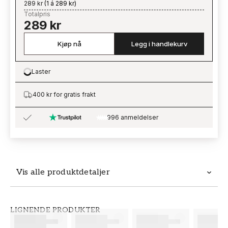
289 kr
(
1 á 289 kr
)
Totalpris
289 kr
Kjøp nå
Legg i handlekurv
Laster
Loading…
400 kr for gratis frakt
996 anmeldelser
Vis alle produktdetaljer
Produktdetaljer
LIGNENDE PRODUKTER
SKU
MERKEVARE