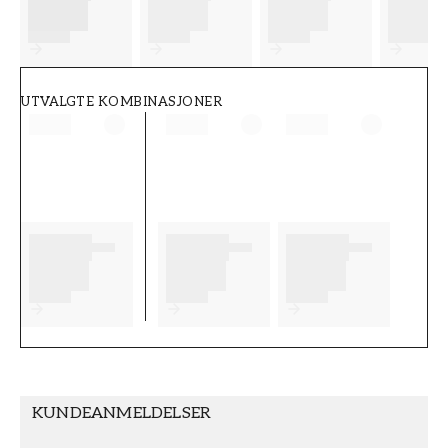
FT38-000-W0000
Wallpassion
UTVALGTE KOMBINASJONER
KUNDEANMELDELSER