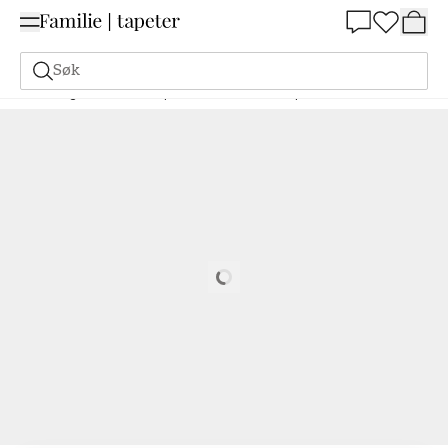
Summer Sale 30%
Søk
Maling
Bestill basert på NCS
Bestill basert på NCS
5020-G50Y
Loading…