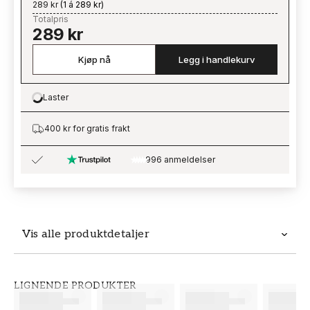
289 kr
(
1 á 289 kr
)
Totalpris
289 kr
Kjøp nå
Legg i handlekurv
Laster
Loading…
400 kr for gratis frakt
996 anmeldelser
Vis alle produktdetaljer
Produktdetaljer
LIGNENDE PRODUKTER
SKU
MERKEVARE