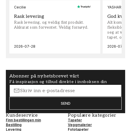
Cecilie
YASHAR
Rask levering
God kvalit
Rask levering, og veldig fint produkt.
Alt kom som 
Akkurat som forventet. Veldig fornøyd.
fleksible på 
seg at vi h
tapet, og bes
2026-07-28
2026-07-04
Abonner på nyhetsbrevet vårt
Få inspirasjon og tilbud direkte i innboksen din
SEND
Kundeservice
Populære kategorier
Finn bestillingen min
Tapeter
Bestilling
Veggmalerier
Levering
Fototapeter