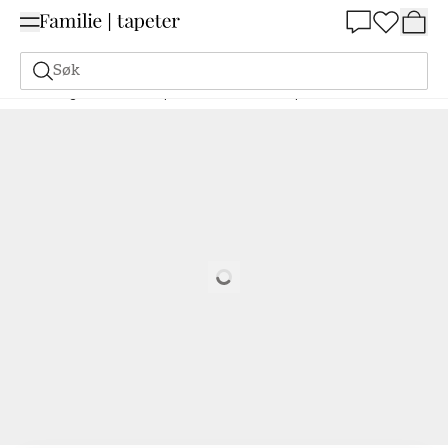
Summer Sale 30%
Søk
Maling
Bestill basert på NCS
Bestill basert på NCS
5005-Y20R
Loading…