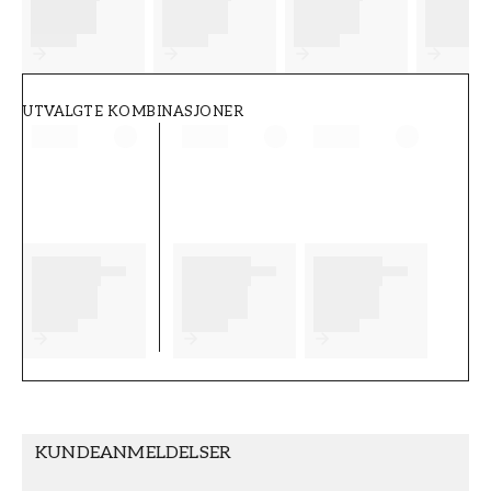
FT38-000-W0000
Wallpassion
UTVALGTE KOMBINASJONER
KUNDEANMELDELSER