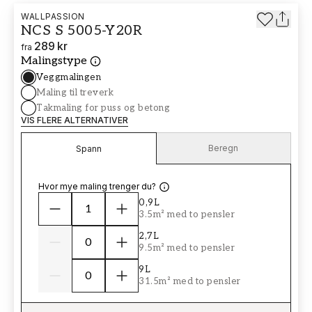
WALLPASSION
NCS S 5005-Y20R
289 kr
fra
Malingstype
Veggmalingen
Maling til treverk
Takmaling for puss og betong
VIS FLERE ALTERNATIVER
Beregn
Spann
Hvor mye maling trenger du?
0,9L
3.5m² med to pensler
2,7L
9.5m² med to pensler
9L
31.5m² med to pensler