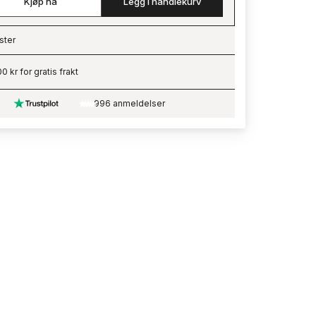
Kjøp nå
Legg i handlekurv
ster
ading…
0 kr for gratis frakt
996 anmeldelser