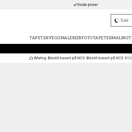
Gode priser
Loadi
TAPETER
VEGGMALERIER
FOTOTAPETER
MALING
T
Maling
Bestill basert på NCS
Bestill basert på NCS
50