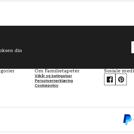
boksen din
gorier
Om Familietapeter
Sosiale med
Vilkår og betingelser
Personvernerklæring
Cookiepolicy