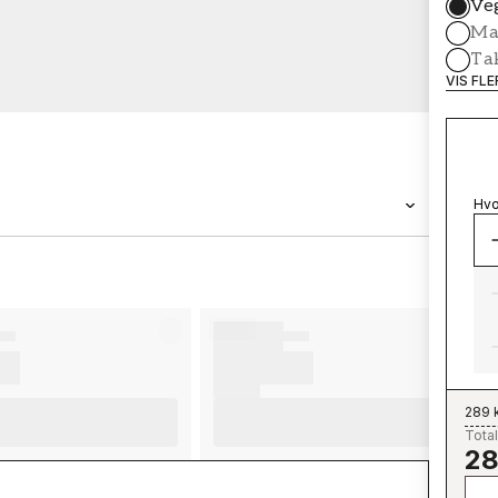
Ve
Mal
Ta
VIS FL
Hvo
MERKEVARE
Wallpassion
289 
Total
28