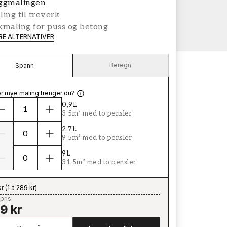
ggmalingen
ing til treverk
kmaling for puss og betong
ERE ALTERNATIVER
Beregn
Spann
r mye maling trenger du?
0,9L
3.5m² med to pensler
2,7L
9.5m² med to pensler
9L
31.5m² med to pensler
kr
(
1 á 289 kr
)
pris
9 kr