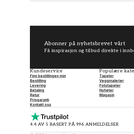
Abonner på nyhetsbrevet vårt
Få inspirasjon og tilbud direkte i inn
Kundeservice
Populære kate
Finn bestillingen min
Tapeter
Bestilling
Veggmalerier
Levering
Fototapeter
Betaling
Nyheter
Retur
Magasin
Prisgaranti
Kontakt oss
4.4 AV 5 BASERT PÅ 996 ANMELDELSER