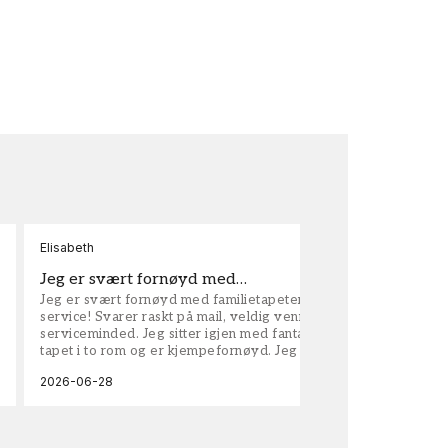
Elisabeth
Kar
Jeg er svært fornøyd med…
ta
Jeg er svært fornøyd med familietapeter. Maken til
tap
service! Svarer raskt på mail, veldig vennlige og
vel
serviceminded. Jeg sitter igjen med fantastisk fin
tapet i to rom og er kjempefornøyd. Jeg anbefaler
dem på det sterkeste.
2026-06-28
202