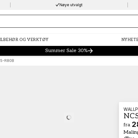
Nøye utvalgt
ng…
ILBEHØR OG VERKTØY
NYHET
Summer Sale 30%
05-R80B
WALLP
NCS
Loading…
2
fra
Malin