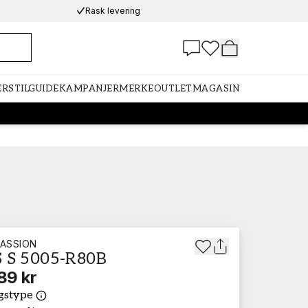
Rask levering
ER
STILGUIDE
KAMPANJER
MERKE
OUTLET
MAGASIN
ASSION
 S 5005-R80B
89 kr
gstype