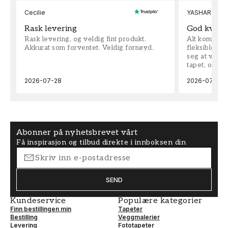
Cecilie
YASHAR
Rask levering
God kvalit
Rask levering, og veldig fint produkt.
Alt kom som 
Akkurat som forventet. Veldig fornøyd.
fleksible på 
seg at vi h
tapet, og bes
2026-07-28
2026-07-04
Abonner på nyhetsbrevet vårt
Få inspirasjon og tilbud direkte i innboksen din
SEND
Kundeservice
Populære kategorier
Finn bestillingen min
Tapeter
Bestilling
Veggmalerier
Levering
Fototapeter