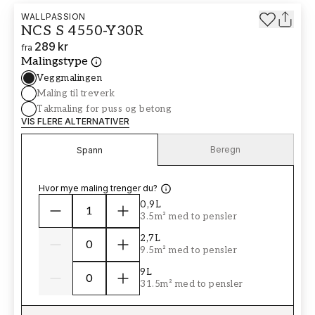
WALLPASSION
NCS S 4550-Y30R
289 kr
fra
Malingstype
Veggmalingen
Maling til treverk
Takmaling for puss og betong
VIS FLERE ALTERNATIVER
Beregn
Spann
Hvor mye maling trenger du?
0,9L
3.5m² med to pensler
2,7L
9.5m² med to pensler
9L
31.5m² med to pensler