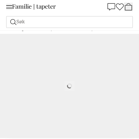
Summer Sale 30%
Søk
Maling
Bestill basert på NCS
Bestill basert på NCS
4550-Y30R
Loading…