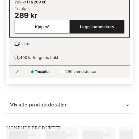
289 kr
(
1 á 289 kr
)
Totalpris
289 kr
Kjøp nå
Legg i handlekurv
Laster
Loading…
400 kr for gratis frakt
996 anmeldelser
Vis alle produktdetaljer
Produktdetaljer
LIGNENDE PRODUKTER
SKU
MERKEVARE