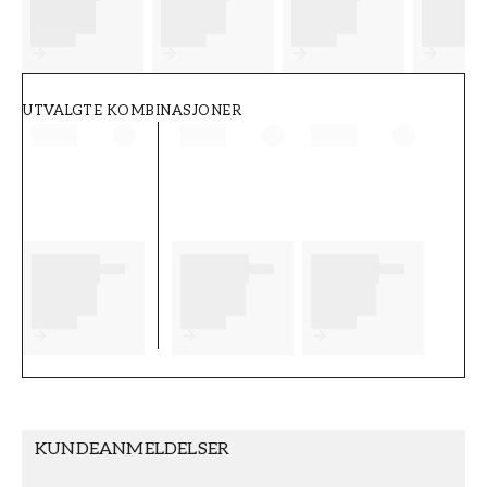
FT38-000-W0000
Wallpassion
UTVALGTE KOMBINASJONER
KUNDEANMELDELSER