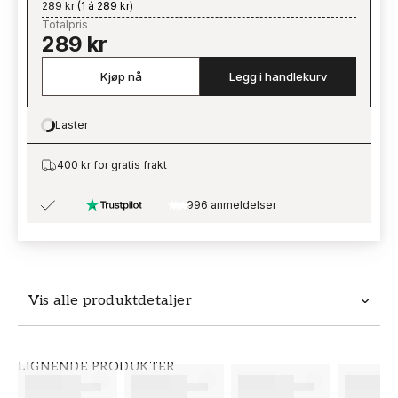
289 kr
(
1 á 289 kr
)
Totalpris
289 kr
Kjøp nå
Legg i handlekurv
Laster
Loading…
400 kr for gratis frakt
996 anmeldelser
Vis alle produktdetaljer
Produktdetaljer
LIGNENDE PRODUKTER
SKU
MERKEVARE