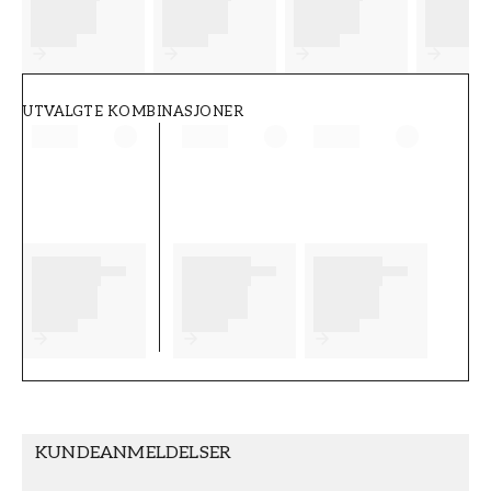
FT38-000-W0000
Wallpassion
UTVALGTE KOMBINASJONER
KUNDEANMELDELSER