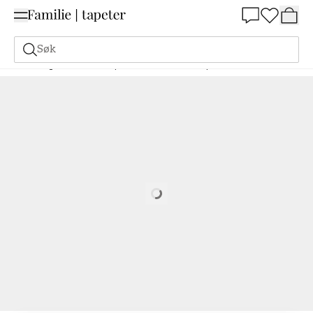
Summer Sale 30%
Søk
Maling
Bestill basert på NCS
Bestill basert på NCS
4050-B40G
Loading…