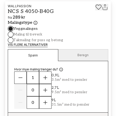
WALLPASSION
NCS S 4050-B40G
289 kr
fra
Malingstype
Veggmalingen
Maling til treverk
Takmaling for puss og betong
VIS FLERE ALTERNATIVER
Beregn
Spann
Hvor mye maling trenger du?
0,9L
3.5m² med to pensler
2,7L
9.5m² med to pensler
9L
31.5m² med to pensler