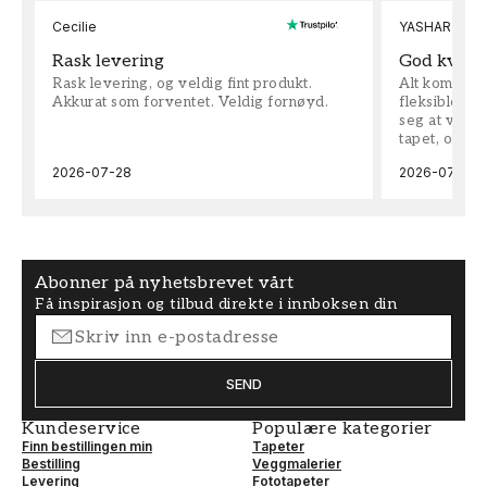
Cecilie
YASHAR
Rask levering
God kvalit
Rask levering, og veldig fint produkt.
Alt kom som 
Akkurat som forventet. Veldig fornøyd.
fleksible på 
seg at vi h
tapet, og bes
2026-07-28
2026-07-04
Abonner på nyhetsbrevet vårt
Få inspirasjon og tilbud direkte i innboksen din
SEND
Kundeservice
Populære kategorier
Finn bestillingen min
Tapeter
Bestilling
Veggmalerier
Levering
Fototapeter