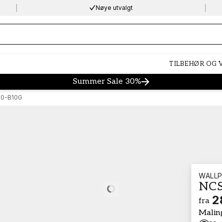
Nøye utvalgt
ng…
TILBEHØR OG
Summer Sale 30%
0-B10G
WALLP
NCS
Loading…
2
fra
Malin