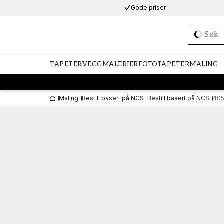
Gode priser
Loadi
TAPETER
VEGGMALERIER
FOTOTAPETER
MALING
Maling
Bestill basert på NCS
Bestill basert på NCS
405