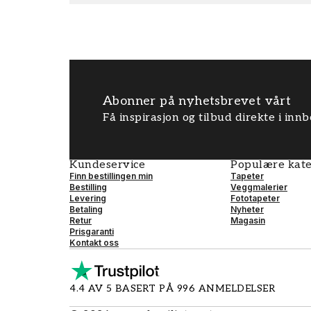
Abonner på nyhetsbrevet vårt
Få inspirasjon og tilbud direkte i inn
Kundeservice
Populære kate
Finn bestillingen min
Tapeter
Bestilling
Veggmalerier
Levering
Fototapeter
Betaling
Nyheter
Retur
Magasin
Prisgaranti
Kontakt oss
4.4 AV 5 BASERT PÅ 996 ANMELDELSER