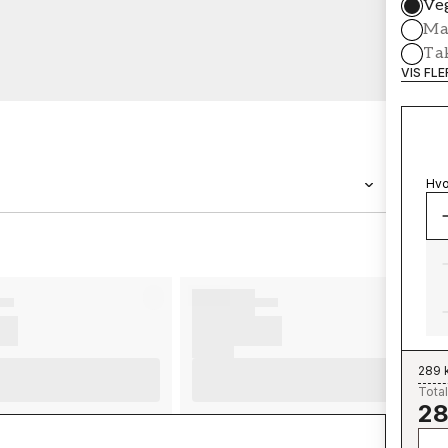
Ve
Mal
Ta
VIS FL
Hvo
MERKEVARE
Wallpassion
289 
Total
28