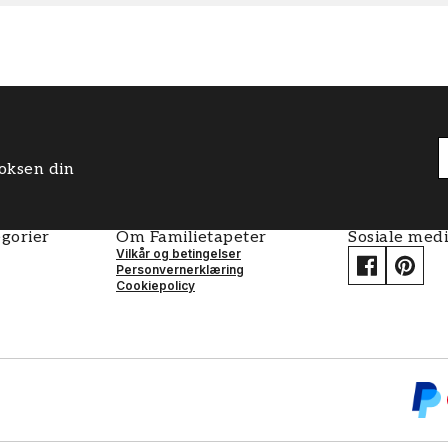
boksen din
gorier
Om Familietapeter
Sosiale med
Vilkår og betingelser
Personvernerklæring
Cookiepolicy