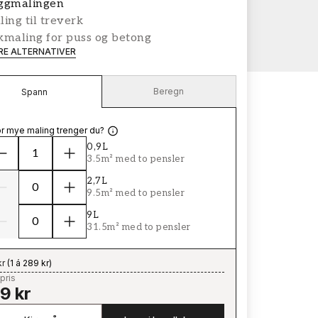
ggmalingen
ing til treverk
kmaling for puss og betong
ERE ALTERNATIVER
Beregn
Spann
r mye maling trenger du?
0,9L
3.5m² med to pensler
2,7L
9.5m² med to pensler
9L
31.5m² med to pensler
kr
(
1 á 289 kr
)
pris
9 kr