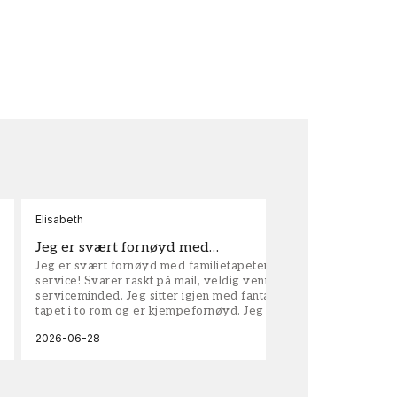
Elisabeth
Kar
Jeg er svært fornøyd med…
ta
Jeg er svært fornøyd med familietapeter. Maken til
tap
service! Svarer raskt på mail, veldig vennlige og
vel
serviceminded. Jeg sitter igjen med fantastisk fin
tapet i to rom og er kjempefornøyd. Jeg anbefaler
dem på det sterkeste.
2026-06-28
202