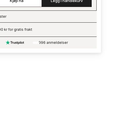
Kjøp nå
Legg i handlekurv
ster
ading…
0 kr for gratis frakt
996 anmeldelser