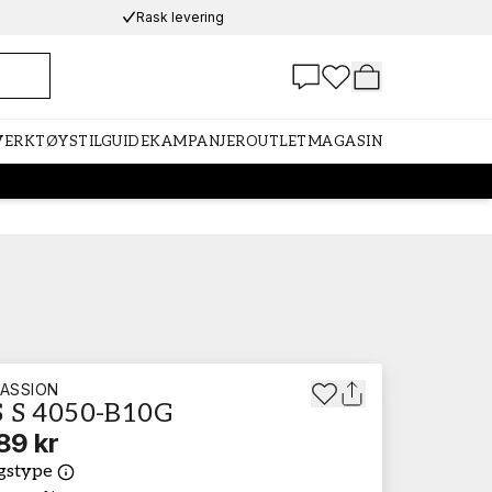
Rask levering
 VERKTØY
STILGUIDE
KAMPANJER
OUTLET
MAGASIN
ASSION
 S 4050-B10G
89 kr
gstype