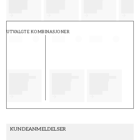
FT38-000-W0000
Wallpassion
UTVALGTE KOMBINASJONER
KUNDEANMELDELSER