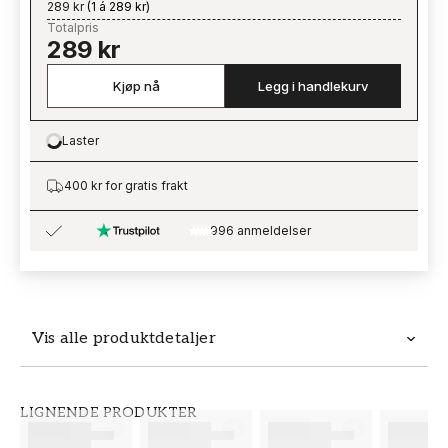
289 kr
(
1 á 289 kr
)
Totalpris
289 kr
Kjøp nå
Legg i handlekurv
Laster
Loading…
400 kr for gratis frakt
996 anmeldelser
Vis alle produktdetaljer
Produktdetaljer
LIGNENDE PRODUKTER
SKU
MERKEVARE