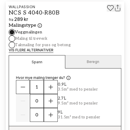
WALLPASSION
NCS S 4040-R80B
289 kr
fra
Malingstype
Veggmalingen
Maling til treverk
Takmaling for puss og betong
VIS FLERE ALTERNATIVER
Beregn
Spann
Hvor mye maling trenger du?
0,9L
3.5m² med to pensler
2,7L
9.5m² med to pensler
9L
31.5m² med to pensler