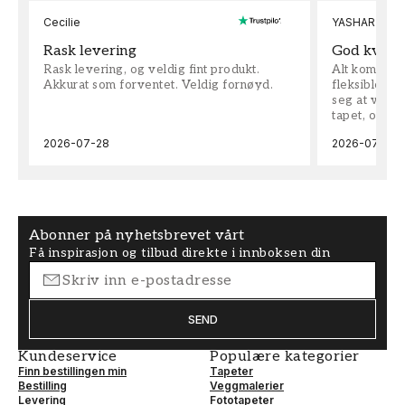
Cecilie
YASHAR
Rask levering
God kvalit
Rask levering, og veldig fint produkt.
Alt kom som 
Akkurat som forventet. Veldig fornøyd.
fleksible på 
seg at vi h
tapet, og bes
2026-07-28
2026-07-04
Abonner på nyhetsbrevet vårt
Få inspirasjon og tilbud direkte i innboksen din
SEND
Kundeservice
Populære kategorier
Finn bestillingen min
Tapeter
Bestilling
Veggmalerier
Levering
Fototapeter