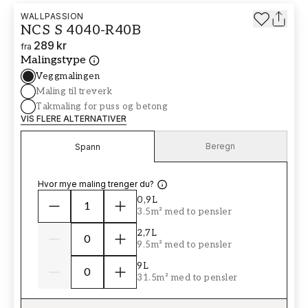
WALLPASSION
NCS S 4040-R40B
289 kr
fra
Malingstype
Veggmalingen
Maling til treverk
Takmaling for puss og betong
VIS FLERE ALTERNATIVER
Beregn
Spann
Hvor mye maling trenger du?
0,9L
3.5m² med to pensler
2,7L
9.5m² med to pensler
9L
31.5m² med to pensler