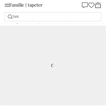
Summer Sale 30%
Søk
Maling
Bestill basert på NCS
Bestill basert på NCS
4040-R40B
Loading…