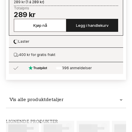
289 kr
(
1 á 289 kr
)
Totalpris
289 kr
Kjøp nå
Legg i handlekurv
Laster
Loading…
400 kr for gratis frakt
996 anmeldelser
Vis alle produktdetaljer
Produktdetaljer
LIGNENDE PRODUKTER
SKU
MERKEVARE