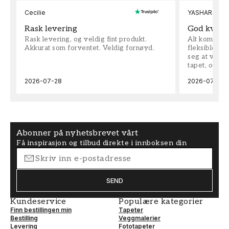
Cecilie
YASHAR
Rask levering
God kvalit
Rask levering, og veldig fint produkt.
Alt kom som 
Akkurat som forventet. Veldig fornøyd.
fleksible på 
seg at vi h
tapet, og bes
2026-07-28
2026-07-04
Abonner på nyhetsbrevet vårt
Få inspirasjon og tilbud direkte i innboksen din
SEND
Kundeservice
Populære kategorier
Finn bestillingen min
Tapeter
Bestilling
Veggmalerier
Levering
Fototapeter