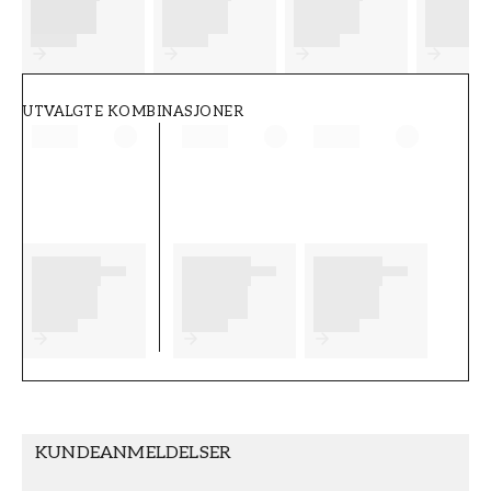
FT38-000-W0000
Wallpassion
UTVALGTE KOMBINASJONER
KUNDEANMELDELSER