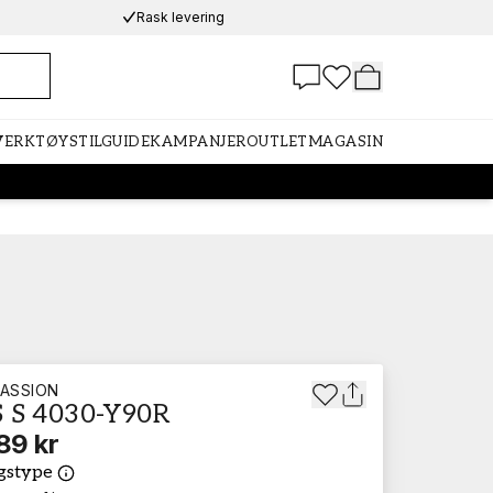
Rask levering
 VERKTØY
STILGUIDE
KAMPANJER
OUTLET
MAGASIN
ASSION
 S 4030-Y90R
89 kr
gstype