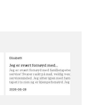
Elisabeth
Kar
Jeg er svært fornøyd med…
ta
Jeg er svært fornøyd med familietapeter. Maken til
tap
service! Svarer raskt på mail, veldig vennlige og
vel
serviceminded. Jeg sitter igjen med fantastisk fin
tapet i to rom og er kjempefornøyd. Jeg anbefaler
dem på det sterkeste.
2026-06-28
202