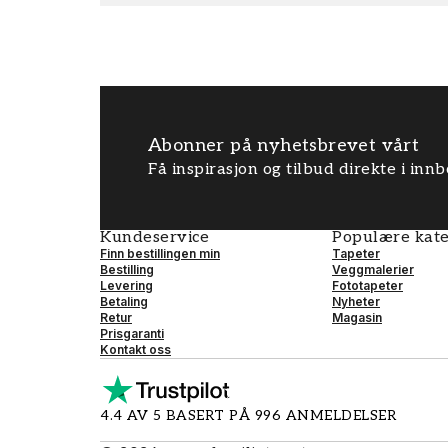
Abonner på nyhetsbrevet vårt
Få inspirasjon og tilbud direkte i inn
Kundeservice
Populære kate
Finn bestillingen min
Tapeter
Bestilling
Veggmalerier
Levering
Fototapeter
Betaling
Nyheter
Retur
Magasin
Prisgaranti
Kontakt oss
4.4 AV 5 BASERT PÅ 996 ANMELDELSER