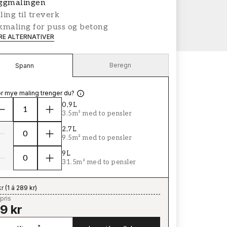
ggmalingen
ing til treverk
kmaling for puss og betong
ERE ALTERNATIVER
Beregn
Spann
r mye maling trenger du?
0,9L
3.5m² med to pensler
2,7L
9.5m² med to pensler
9L
31.5m² med to pensler
kr
(
1 á 289 kr
)
pris
9 kr