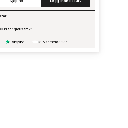
Kjøp nå
Legg i handlekurv
ster
ading…
0 kr for gratis frakt
996 anmeldelser