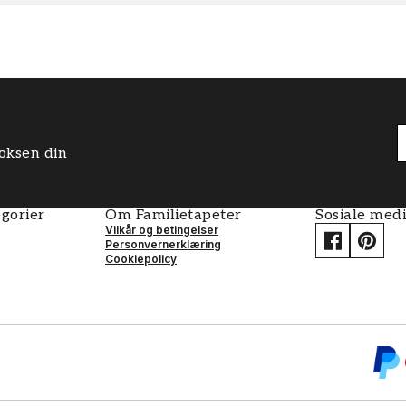
boksen din
gorier
Om Familietapeter
Sosiale med
Vilkår og betingelser
Personvernerklæring
Cookiepolicy