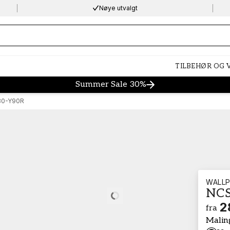
Nøye utvalgt
ng…
TILBEHØR OG
Summer Sale 30%
30-Y90R
WALLP
NCS
Loading…
2
fra
Malin