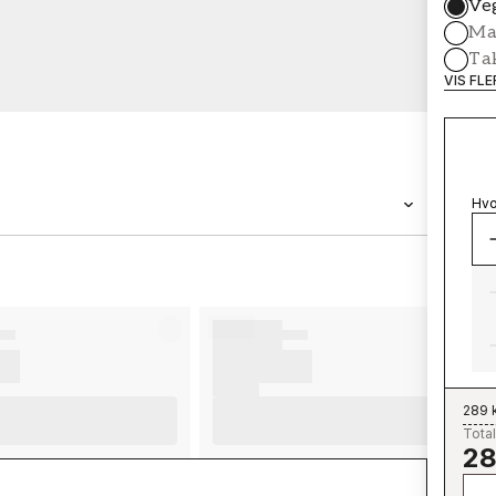
Ve
Mal
Ta
VIS FL
Hvo
MERKEVARE
Wallpassion
289 
Total
28