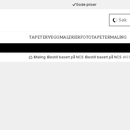
Gode priser
Loadi
TAPETER
VEGGMALERIER
FOTOTAPETER
MALING
Maling
Bestill basert på NCS
Bestill basert på NCS
40