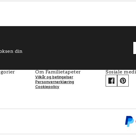
boksen din
gorier
Om Familietapeter
Sosiale med
Vilkår og betingelser
Personvernerklæring
Cookiepolicy