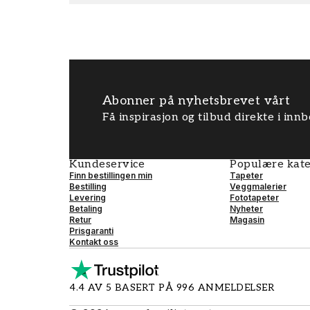
Abonner på nyhetsbrevet vårt
Få inspirasjon og tilbud direkte i inn
Kundeservice
Populære kate
Finn bestillingen min
Tapeter
Bestilling
Veggmalerier
Levering
Fototapeter
Betaling
Nyheter
Retur
Magasin
Prisgaranti
Kontakt oss
4.4 AV 5 BASERT PÅ 996 ANMELDELSER