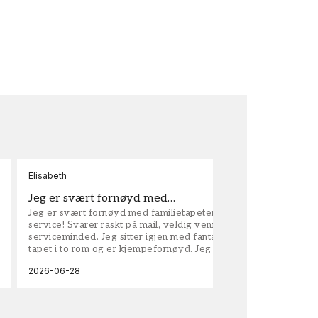
Elisabeth
Kar
Jeg er svært fornøyd med…
ta
Jeg er svært fornøyd med familietapeter. Maken til
tap
service! Svarer raskt på mail, veldig vennlige og
vel
serviceminded. Jeg sitter igjen med fantastisk fin
tapet i to rom og er kjempefornøyd. Jeg anbefaler
dem på det sterkeste.
2026-06-28
202