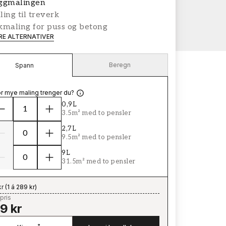
ggmalingen
ing til treverk
kmaling for puss og betong
ERE ALTERNATIVER
Beregn
Spann
r mye maling trenger du?
0,9L
3.5m² med to pensler
2,7L
9.5m² med to pensler
9L
31.5m² med to pensler
kr
(
1 á 289 kr
)
pris
9 kr