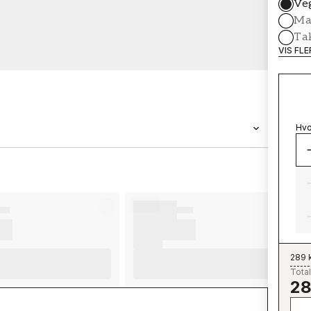
Ve
Mal
Ta
VIS FL
Hvo
MERKEVARE
Wallpassion
289 
Total
28