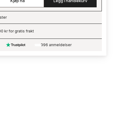
Kjøp nå
Legg i handlekurv
ster
ading…
0 kr for gratis frakt
996 anmeldelser