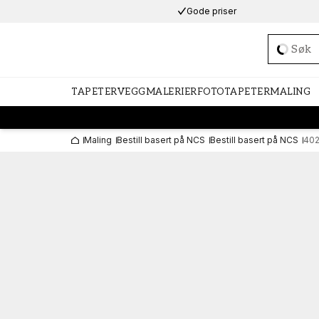
Gode priser
Loadi
TAPETER
VEGGMALERIER
FOTOTAPETER
MALING
Maling
Bestill basert på NCS
Bestill basert på NCS
40