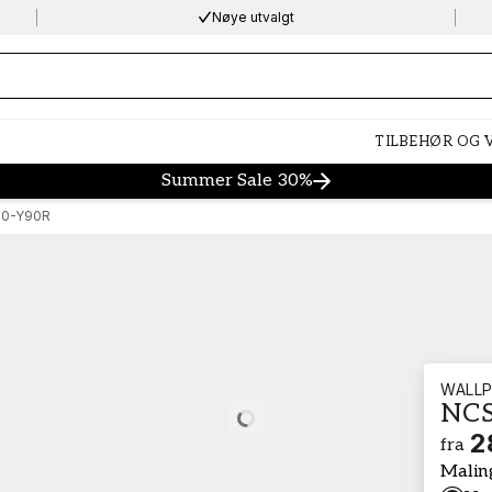
Nøye utvalgt
ng…
TILBEHØR OG
Summer Sale 30%
20-Y90R
WALLP
NCS
Loading…
2
fra
Malin