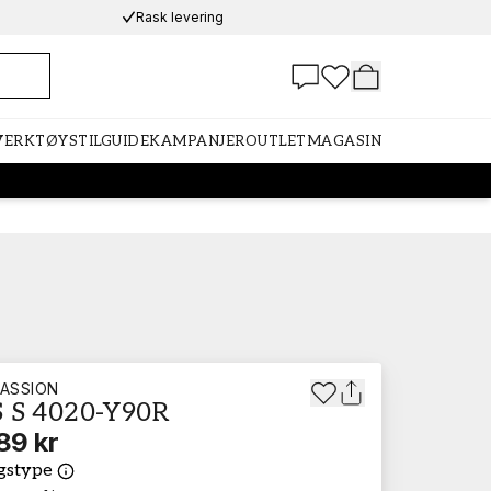
Rask levering
 VERKTØY
STILGUIDE
KAMPANJER
OUTLET
MAGASIN
ASSION
 S 4020-Y90R
89 kr
gstype