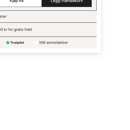
Kjøp nå
Legg i handlekurv
ster
ading…
0 kr for gratis frakt
996 anmeldelser