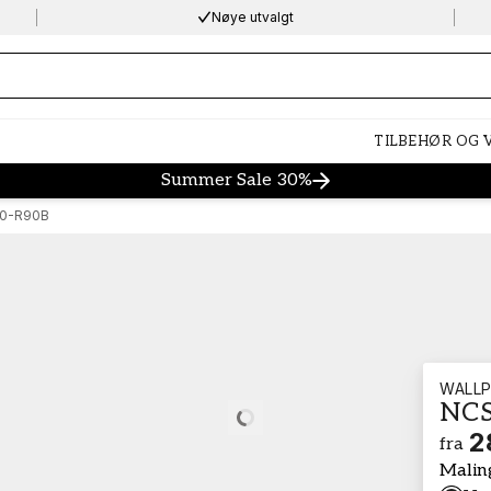
Nøye utvalgt
ng…
TILBEHØR OG
Summer Sale 30%
0-R90B
WALLP
NCS
Loading…
2
fra
Malin