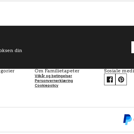
boksen din
gorier
Om Familietapeter
Sosiale med
Vilkår og betingelser
Personvernerklæring
Cookiepolicy