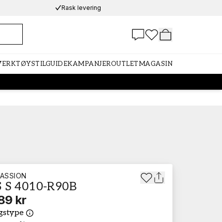
Rask levering
 VERKTØY
STILGUIDE
KAMPANJER
OUTLET
MAGASIN
ASSION
 S 4010-R90B
89 kr
gstype