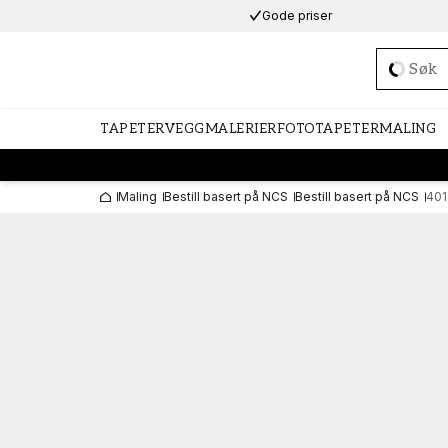
Gode priser
Loadi
TAPETER
VEGGMALERIER
FOTOTAPETER
MALING
Maling
Bestill basert på NCS
Bestill basert på NCS
401