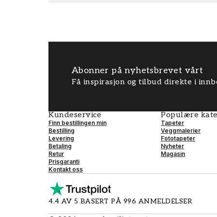
Abonner på nyhetsbrevet vårt
Få inspirasjon og tilbud direkte i inn
Kundeservice
Populære kate
Finn bestillingen min
Tapeter
Bestilling
Veggmalerier
Levering
Fototapeter
Betaling
Nyheter
Retur
Magasin
Prisgaranti
Kontakt oss
4.4 AV 5 BASERT PÅ 996 ANMELDELSER