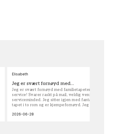
Elisabeth
Kar
Jeg er svært fornøyd med…
ta
Jeg er svært fornøyd med familietapeter. Maken til
tap
service! Svarer raskt på mail, veldig vennlige og
vel
serviceminded. Jeg sitter igjen med fantastisk fin
tapet i to rom og er kjempefornøyd. Jeg anbefaler
dem på det sterkeste.
2026-06-28
202