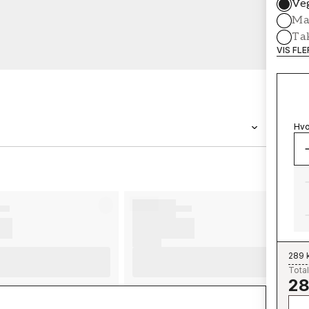
Ve
Mal
Ta
VIS FL
Hvo
MERKEVARE
Wallpassion
289 
Total
28