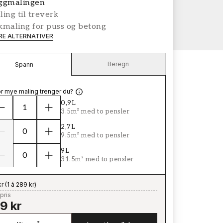
ggmalingen
ing til treverk
kmaling for puss og betong
ERE ALTERNATIVER
Beregn
Spann
r mye maling trenger du?
0,9L
3.5m² med to pensler
2,7L
9.5m² med to pensler
9L
31.5m² med to pensler
kr
(
1 á 289 kr
)
pris
9 kr