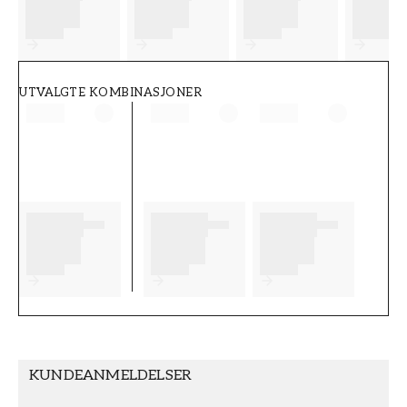
FT38-000-W0000
Wallpassion
UTVALGTE KOMBINASJONER
KUNDEANMELDELSER