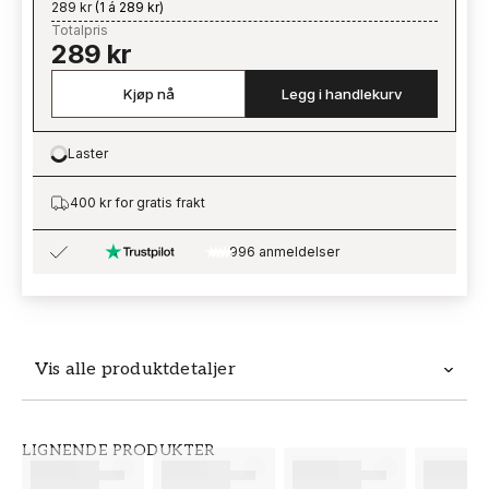
289 kr
(
1 á 289 kr
)
Totalpris
289 kr
Kjøp nå
Legg i handlekurv
Laster
Loading…
400 kr for gratis frakt
996 anmeldelser
Vis alle produktdetaljer
Produktdetaljer
LIGNENDE PRODUKTER
SKU
MERKEVARE