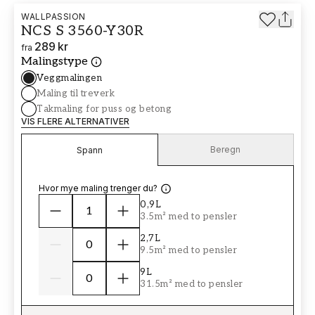
WALLPASSION
NCS S 3560-Y30R
289 kr
fra
Malingstype
Veggmalingen
Maling til treverk
Takmaling for puss og betong
VIS FLERE ALTERNATIVER
Beregn
Spann
Hvor mye maling trenger du?
0,9L
3.5m² med to pensler
2,7L
9.5m² med to pensler
9L
31.5m² med to pensler