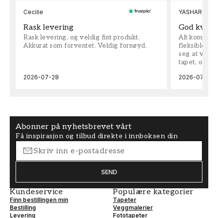
Cecilie
YASHAR
Rask levering
God kvalit
Rask levering, og veldig fint produkt.
Alt kom som 
Akkurat som forventet. Veldig fornøyd.
fleksible på 
seg at vi h
tapet, og bes
2026-07-28
2026-07-04
Abonner på nyhetsbrevet vårt
Få inspirasjon og tilbud direkte i innboksen din
SEND
Kundeservice
Populære kategorier
Finn bestillingen min
Tapeter
Bestilling
Veggmalerier
Levering
Fototapeter