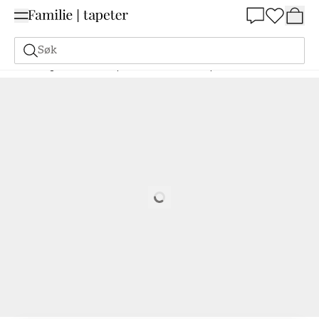
Summer Sale 30%
Søk
Maling
Bestill basert på NCS
Bestill basert på NCS
3560-Y30R
Loading…