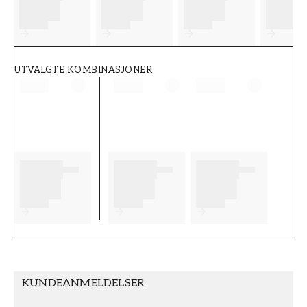
FT38-000-W0000
Wallpassion
UTVALGTE KOMBINASJONER
KUNDEANMELDELSER