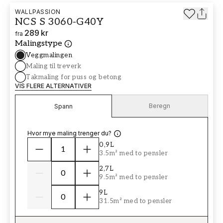
WALLPASSION
NCS S 3060-G40Y
289 kr
fra
Malingstype
Veggmalingen
Maling til treverk
Takmaling for puss og betong
VIS FLERE ALTERNATIVER
Beregn
Spann
Hvor mye maling trenger du?
0,9L
3.5m² med to pensler
2,7L
9.5m² med to pensler
9L
31.5m² med to pensler