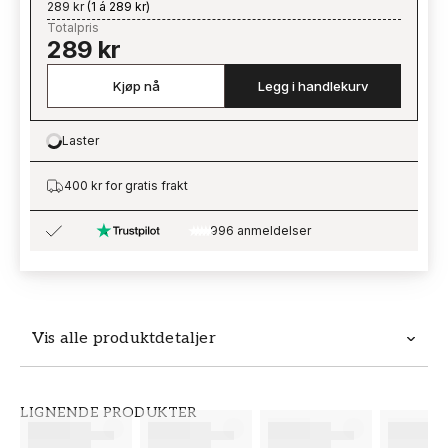
289 kr
(
1 á 289 kr
)
Totalpris
289 kr
Kjøp nå
Legg i handlekurv
Laster
Loading…
400 kr for gratis frakt
996 anmeldelser
Vis alle produktdetaljer
Produktdetaljer
LIGNENDE PRODUKTER
SKU
MERKEVARE