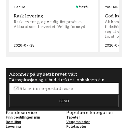
Cecilie
YASHAR
Rask levering
God kvalit
Rask levering, og veldig fint produkt.
Alt kom som 
Akkurat som forventet. Veldig fornøyd.
fleksible på 
seg at vi h
tapet, og bes
2026-07-28
2026-07-04
Abonner på nyhetsbrevet vårt
Få inspirasjon og tilbud direkte i innboksen din
SEND
Kundeservice
Populære kategorier
Finn bestillingen min
Tapeter
Bestilling
Veggmalerier
Levering
Fototapeter