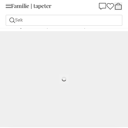
Summer Sale 30%
Søk
Maling
Bestill basert på NCS
Bestill basert på NCS
3060-G40Y
Loading…