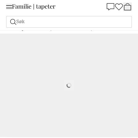
Summer Sale 30%
Søk
Maling
Bestill basert på NCS
Bestill basert på NCS
3060-B20G
Loading…