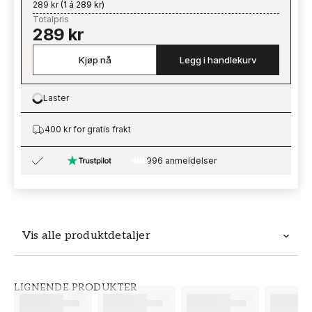
289 kr
(
1 á 289 kr
)
Totalpris
289 kr
Kjøp nå
Legg i handlekurv
Laster
Loading…
400 kr for gratis frakt
996 anmeldelser
Vis alle produktdetaljer
Produktdetaljer
LIGNENDE PRODUKTER
SKU
MERKEVARE