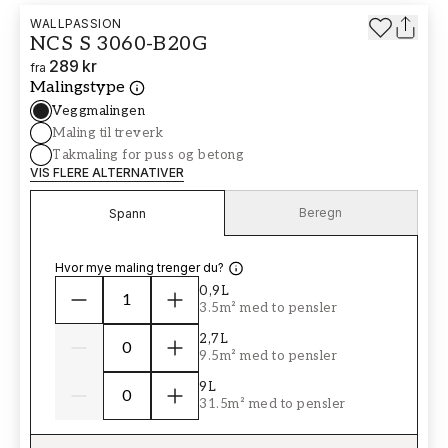
WALLPASSION
NCS S 3060-B20G
289 kr
fra
Malingstype
Veggmalingen
Maling til treverk
Takmaling for puss og betong
VIS FLERE ALTERNATIVER
Beregn
Spann
Hvor mye maling trenger du?
0,9L
3.5m² med to pensler
2,7L
9.5m² med to pensler
9L
31.5m² med to pensler