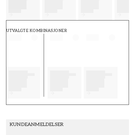
FT38-000-W0000
Wallpassion
UTVALGTE KOMBINASJONER
KUNDEANMELDELSER