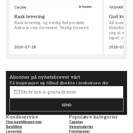
Cecilie
YASHAR
Rask levering
God kvalit
Rask levering, og veldig fint produkt.
Alt kom som 
Akkurat som forventet. Veldig fornøyd.
fleksible på 
seg at vi h
tapet, og bes
2026-07-28
2026-07-04
Abonner på nyhetsbrevet vårt
Få inspirasjon og tilbud direkte i innboksen din
SEND
Kundeservice
Populære kategorier
Finn bestillingen min
Tapeter
Bestilling
Veggmalerier
Levering
Fototapeter