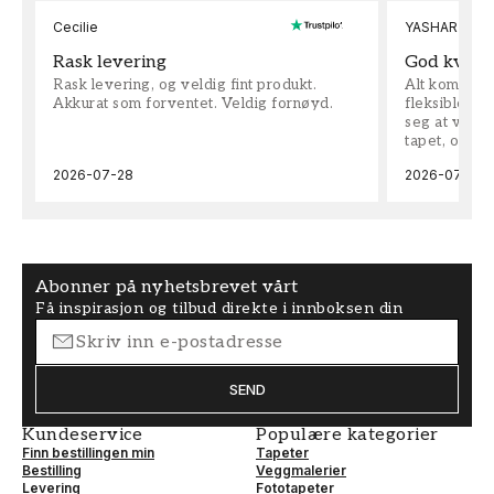
Cecilie
YASHAR
Rask levering
God kvalit
Rask levering, og veldig fint produkt.
Alt kom som 
Akkurat som forventet. Veldig fornøyd.
fleksible på 
seg at vi h
tapet, og bes
2026-07-28
2026-07-04
Abonner på nyhetsbrevet vårt
Få inspirasjon og tilbud direkte i innboksen din
SEND
Kundeservice
Populære kategorier
Finn bestillingen min
Tapeter
Bestilling
Veggmalerier
Levering
Fototapeter