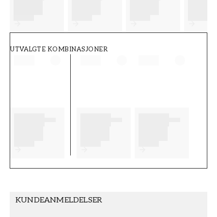
FT38-000-W0000
Wallpassion
UTVALGTE KOMBINASJONER
KUNDEANMELDELSER