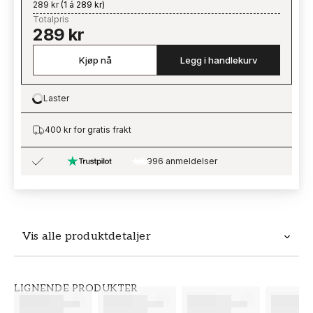
289 kr
(
1 á 289 kr
)
Totalpris
289 kr
Kjøp nå
Legg i handlekurv
Laster
Loading…
400 kr for gratis frakt
996 anmeldelser
Vis alle produktdetaljer
Produktdetaljer
LIGNENDE PRODUKTER
SKU
MERKEVARE