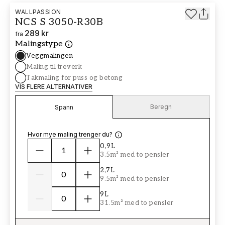
WALLPASSION
NCS S 3050-R30B
289 kr
fra
Malingstype
Veggmalingen
Maling til treverk
Takmaling for puss og betong
VIS FLERE ALTERNATIVER
Beregn
Spann
Hvor mye maling trenger du?
0,9L
3.5m² med to pensler
2,7L
9.5m² med to pensler
9L
31.5m² med to pensler