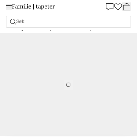
Summer Sale 30%
Søk
Maling
Bestill basert på NCS
Bestill basert på NCS
3050-R30B
Loading…