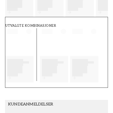
FT38-000-W0000
Wallpassion
UTVALGTE KOMBINASJONER
KUNDEANMELDELSER