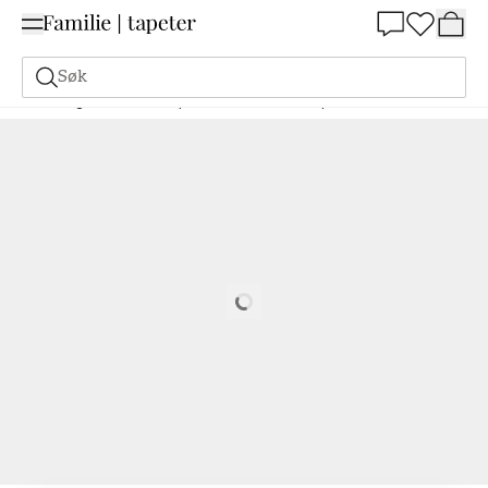
Summer Sale 30%
Søk
Maling
Bestill basert på NCS
Bestill basert på NCS
3050-G60Y
Loading…