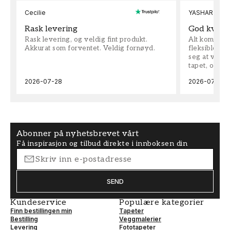
Cecilie
YASHAR
Rask levering
God kvalit
Rask levering, og veldig fint produkt.
Alt kom som 
Akkurat som forventet. Veldig fornøyd.
fleksible på 
seg at vi h
tapet, og bes
2026-07-28
2026-07-04
Abonner på nyhetsbrevet vårt
Få inspirasjon og tilbud direkte i innboksen din
SEND
Kundeservice
Populære kategorier
Finn bestillingen min
Tapeter
Bestilling
Veggmalerier
Levering
Fototapeter