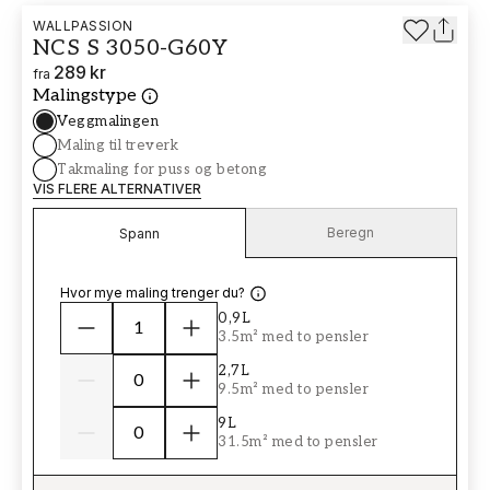
WALLPASSION
NCS S 3050-G60Y
289 kr
fra
Malingstype
Veggmalingen
Maling til treverk
Takmaling for puss og betong
VIS FLERE ALTERNATIVER
Beregn
Spann
Hvor mye maling trenger du?
0,9L
3.5m² med to pensler
2,7L
9.5m² med to pensler
9L
31.5m² med to pensler