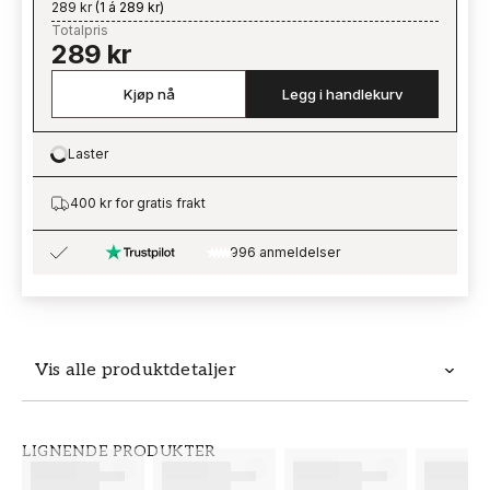
289 kr
(
1 á 289 kr
)
Totalpris
289 kr
Kjøp nå
Legg i handlekurv
Laster
Loading…
400 kr for gratis frakt
996 anmeldelser
Vis alle produktdetaljer
Produktdetaljer
LIGNENDE PRODUKTER
SKU
MERKEVARE