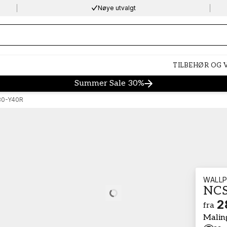
Nøye utvalgt
ng…
TILBEHØR OG
Summer Sale 30%
30-Y40R
WALLP
NCS
Loading…
2
fra
Malin