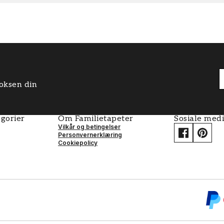
boksen din
gorier
Om Familietapeter
Sosiale med
Vilkår og betingelser
Personvernerklæring
Cookiepolicy