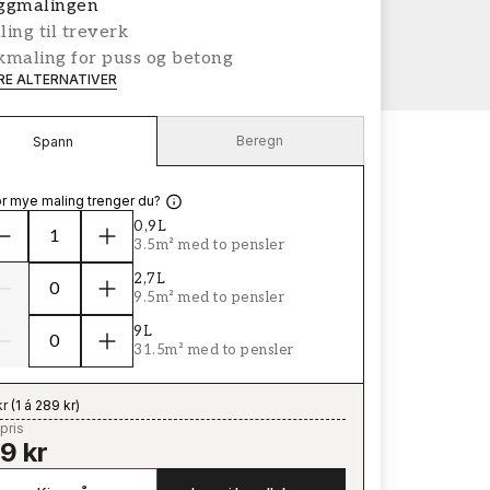
ggmalingen
ing til treverk
kmaling for puss og betong
ERE ALTERNATIVER
Beregn
Spann
r mye maling trenger du?
0,9L
3.5m² med to pensler
2,7L
9.5m² med to pensler
9L
31.5m² med to pensler
kr
(
1 á 289 kr
)
pris
9 kr