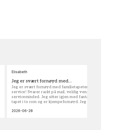
Elisabeth
Kar
Jeg er svært fornøyd med…
ta
Jeg er svært fornøyd med familietapeter. Maken til
tap
service! Svarer raskt på mail, veldig vennlige og
vel
serviceminded. Jeg sitter igjen med fantastisk fin
tapet i to rom og er kjempefornøyd. Jeg anbefaler
dem på det sterkeste.
2026-06-28
202