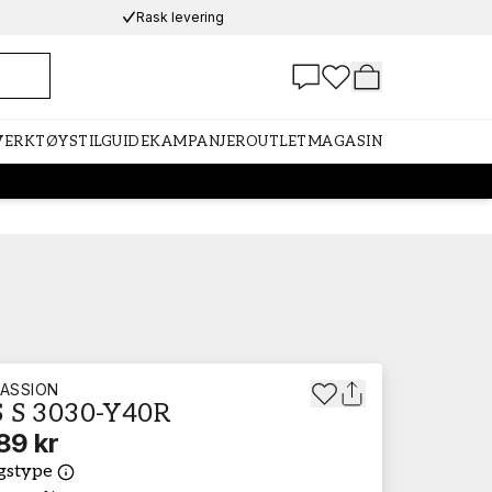
Rask levering
 VERKTØY
STILGUIDE
KAMPANJER
OUTLET
MAGASIN
ASSION
 S 3030-Y40R
89 kr
gstype