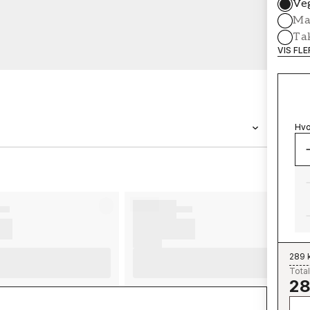
Ve
Mal
Ta
VIS FL
Hvo
MERKEVARE
Wallpassion
289 
Total
28