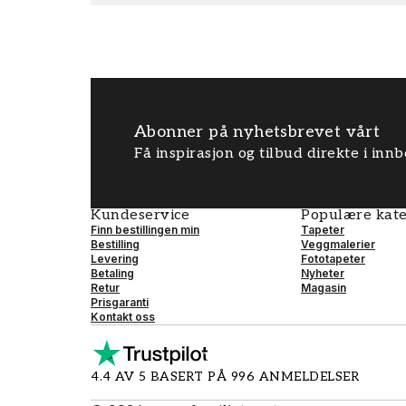
Abonner på nyhetsbrevet vårt
Få inspirasjon og tilbud direkte i inn
Kundeservice
Populære kate
Finn bestillingen min
Tapeter
Bestilling
Veggmalerier
Levering
Fototapeter
Betaling
Nyheter
Retur
Magasin
Prisgaranti
Kontakt oss
4.4 AV 5 BASERT PÅ 996 ANMELDELSER