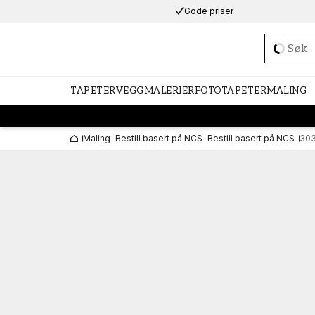
Gode priser
Loadi
TAPETER
VEGGMALERIER
FOTOTAPETER
MALING
Maling
Bestill basert på NCS
Bestill basert på NCS
30