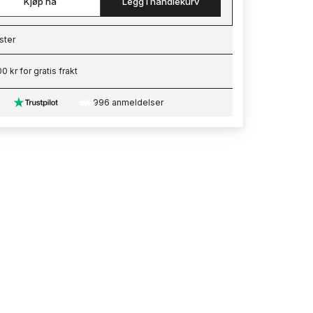
Kjøp nå
Legg i handlekurv
ster
ading…
0 kr for gratis frakt
996 anmeldelser