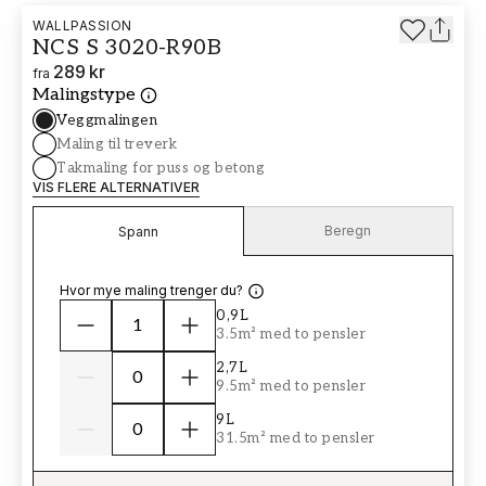
WALLPASSION
NCS S 3020-R90B
289 kr
fra
Malingstype
Veggmalingen
Maling til treverk
Takmaling for puss og betong
VIS FLERE ALTERNATIVER
Beregn
Spann
Hvor mye maling trenger du?
0,9L
3.5m² med to pensler
2,7L
9.5m² med to pensler
9L
31.5m² med to pensler