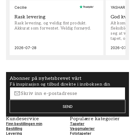
Cecilie
YASHAR
Rask levering
God kvalit
Rask levering, og veldig fint produkt.
Alt kom som 
Akkurat som forventet. Veldig fornøyd.
fleksible på 
seg at vi h
tapet, og bes
2026-07-28
2026-07-04
Abonner på nyhetsbrevet vårt
Få inspirasjon og tilbud direkte i innboksen din
SEND
Kundeservice
Populære kategorier
Finn bestillingen min
Tapeter
Bestilling
Veggmalerier
Levering
Fototapeter