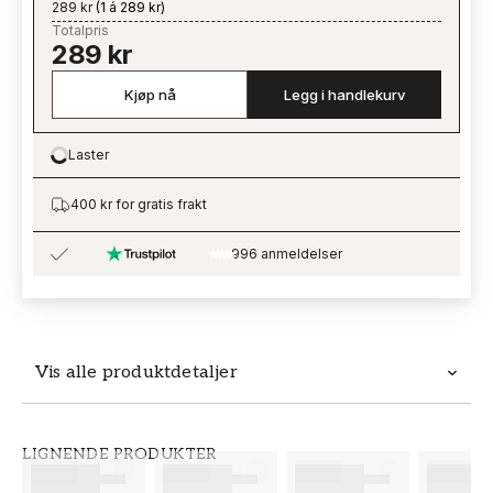
289 kr
(
1 á 289 kr
)
Totalpris
289 kr
Kjøp nå
Legg i handlekurv
Laster
Loading…
400 kr for gratis frakt
996 anmeldelser
Vis alle produktdetaljer
Produktdetaljer
LIGNENDE PRODUKTER
SKU
MERKEVARE