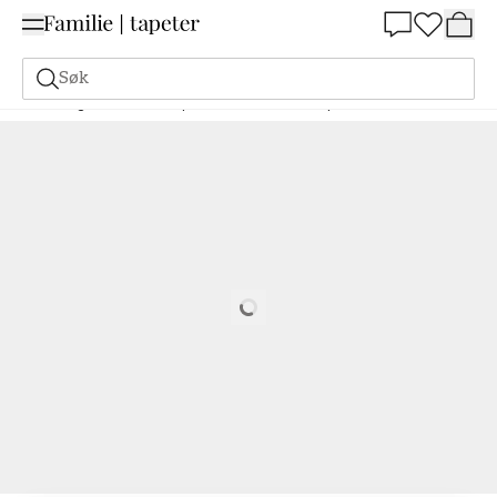
Summer Sale 30%
Søk
Maling
Bestill basert på NCS
Bestill basert på NCS
3020-R90B
Loading…