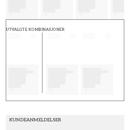
FT38-000-W0000
Wallpassion
UTVALGTE KOMBINASJONER
KUNDEANMELDELSER