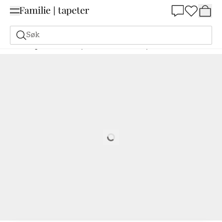
Summer Sale 30%
Søk
Maling
Bestill basert på NCS
Bestill basert på NCS
3020-G30Y
Loading…