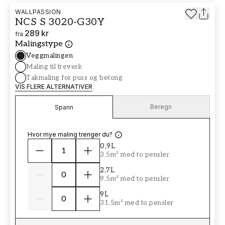
WALLPASSION
NCS S 3020-G30Y
289 kr
fra
Malingstype
Veggmalingen
Maling til treverk
Takmaling for puss og betong
VIS FLERE ALTERNATIVER
Beregn
Spann
Hvor mye maling trenger du?
0,9L
3.5m² med to pensler
2,7L
9.5m² med to pensler
9L
31.5m² med to pensler