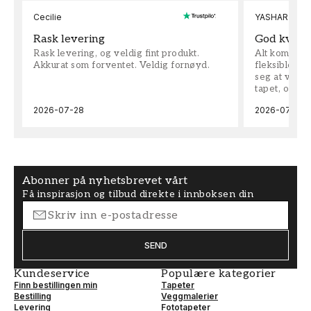
Cecilie
YASHAR
Rask levering
God kvalit
Rask levering, og veldig fint produkt.
Alt kom som 
Akkurat som forventet. Veldig fornøyd.
fleksible på 
seg at vi h
tapet, og bes
2026-07-28
2026-07-04
Abonner på nyhetsbrevet vårt
Få inspirasjon og tilbud direkte i innboksen din
SEND
Kundeservice
Populære kategorier
Finn bestillingen min
Tapeter
Bestilling
Veggmalerier
Levering
Fototapeter