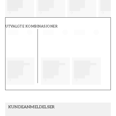
FT38-000-W0000
Wallpassion
UTVALGTE KOMBINASJONER
KUNDEANMELDELSER