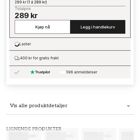
289 kr
(
1 á 289 kr
)
Totalpris
289 kr
Kjøp nå
Legg i handlekurv
Laster
Loading…
400 kr for gratis frakt
996 anmeldelser
Vis alle produktdetaljer
Produktdetaljer
LIGNENDE PRODUKTER
SKU
MERKEVARE