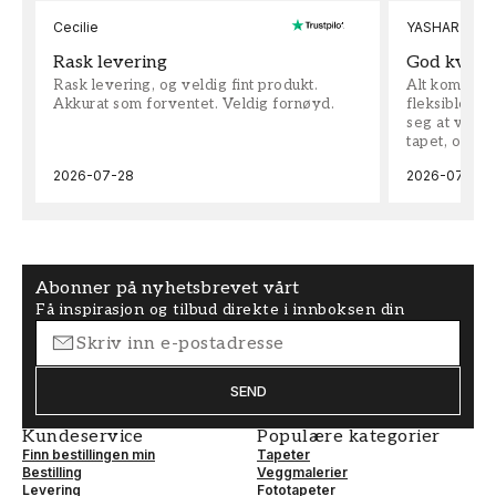
Cecilie
YASHAR
Rask levering
God kvalit
Rask levering, og veldig fint produkt.
Alt kom som 
Akkurat som forventet. Veldig fornøyd.
fleksible på 
seg at vi h
tapet, og bes
2026-07-28
2026-07-04
Abonner på nyhetsbrevet vårt
Få inspirasjon og tilbud direkte i innboksen din
SEND
Kundeservice
Populære kategorier
Finn bestillingen min
Tapeter
Bestilling
Veggmalerier
Levering
Fototapeter