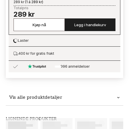
289 kr
(
1 á 289 kr
)
Totalpris
289 kr
Kjøp nå
Legg i handlekurv
Laster
Loading…
400 kr for gratis frakt
996 anmeldelser
Vis alle produktdetaljer
Produktdetaljer
LIGNENDE PRODUKTER
SKU
MERKEVARE