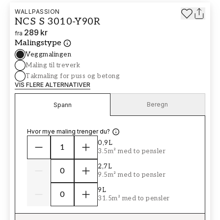
WALLPASSION
NCS S 3010-Y90R
289 kr
fra
Malingstype
Veggmalingen
Maling til treverk
Takmaling for puss og betong
VIS FLERE ALTERNATIVER
Beregn
Spann
Hvor mye maling trenger du?
0,9L
3.5m² med to pensler
2,7L
9.5m² med to pensler
9L
31.5m² med to pensler