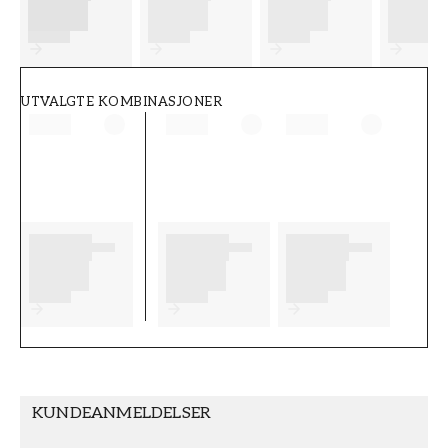
FT38-000-W0000
Wallpassion
UTVALGTE KOMBINASJONER
KUNDEANMELDELSER