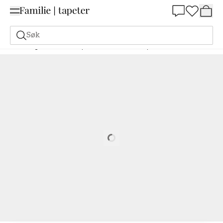
Summer Sale 30%
Søk
Maling
Bestill basert på NCS
Bestill basert på NCS
3010-Y90R
Loading…