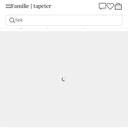
Summer Sale 30%
Søk
Maling
Bestill basert på NCS
Bestill basert på NCS
3010-R70B
Loading…