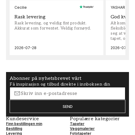
Cecilie
YASHAR
Rask levering
God kvalit
Rask levering, og veldig fint produkt.
Alt kom som 
Akkurat som forventet. Veldig fornøyd.
fleksible på 
seg at vi h
tapet, og bes
2026-07-28
2026-07-04
Abonner på nyhetsbrevet vårt
Få inspirasjon og tilbud direkte i innboksen din
SEND
Kundeservice
Populære kategorier
Finn bestillingen min
Tapeter
Bestilling
Veggmalerier
Levering
Fototapeter