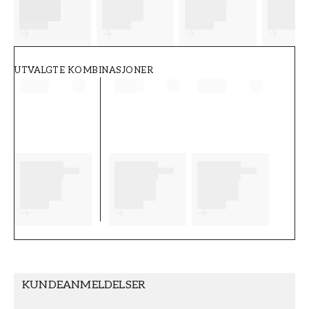
FT38-000-W0000
Wallpassion
UTVALGTE KOMBINASJONER
KUNDEANMELDELSER