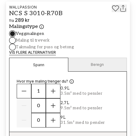
WALLPASSION
NCS S 3010-R70B
289 kr
fra
Malingstype
Veggmalingen
Maling til treverk
Takmaling for puss og betong
VIS FLERE ALTERNATIVER
Beregn
Spann
Hvor mye maling trenger du?
0,9L
3.5m² med to pensler
2,7L
9.5m² med to pensler
9L
31.5m² med to pensler