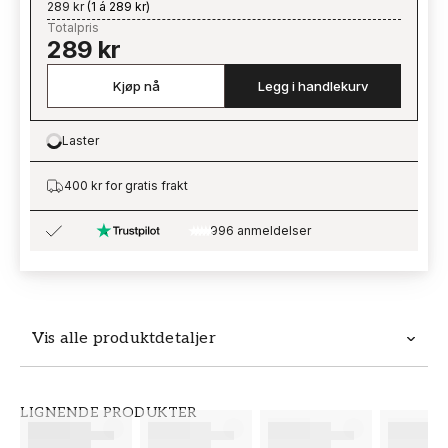
289 kr
(
1 á 289 kr
)
Totalpris
289 kr
Kjøp nå
Legg i handlekurv
Laster
Loading…
400 kr for gratis frakt
996 anmeldelser
Vis alle produktdetaljer
Produktdetaljer
LIGNENDE PRODUKTER
SKU
MERKEVARE