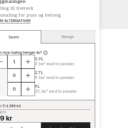
ggmalingen
ing til treverk
kmaling for puss og betong
ERE ALTERNATIVER
Beregn
Spann
r mye maling trenger du?
0,9L
3.5m² med to pensler
2,7L
9.5m² med to pensler
9L
31.5m² med to pensler
kr
(
1 á 289 kr
)
pris
9 kr