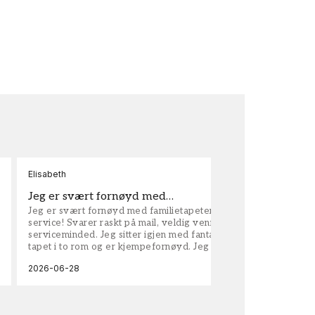
Elisabeth
Kar
Jeg er svært fornøyd med…
ta
Jeg er svært fornøyd med familietapeter. Maken til
tap
service! Svarer raskt på mail, veldig vennlige og
vel
serviceminded. Jeg sitter igjen med fantastisk fin
tapet i to rom og er kjempefornøyd. Jeg anbefaler
dem på det sterkeste.
2026-06-28
202