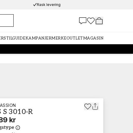
Rask levering
ER
STILGUIDE
KAMPANJER
MERKE
OUTLET
MAGASIN
ASSION
 S 3010-R
89 kr
gstype