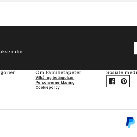
boksen din
gorier
Om Familietapeter
Sosiale med
Vilkår og betingelser
Personvernerklæring
Cookiepolicy