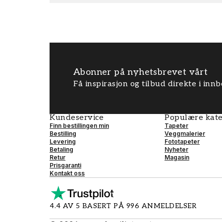
Abonner på nyhetsbrevet vårt
Få inspirasjon og tilbud direkte i inn
Kundeservice
Populære kate
Finn bestillingen min
Tapeter
Bestilling
Veggmalerier
Levering
Fototapeter
Betaling
Nyheter
Retur
Magasin
Prisgaranti
Kontakt oss
4.4 AV 5 BASERT PÅ 996 ANMELDELSER