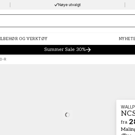
Nøye utvalgt
ng…
ILBEHØR OG VERKTØY
NYHET
Summer Sale 30%
0-R
WALLP
NCS
Loading…
2
fra
Malin