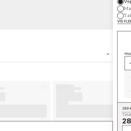
Ve
Mal
Ta
VIS FL
Hvo
MERKEVARE
Wallpassion
289 
Total
28