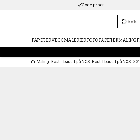
Gode priser
Loadi
TAPETER
VEGGMALERIER
FOTOTAPETER
MALING
T
Maling
Bestill basert på NCS
Bestill basert på NCS
301