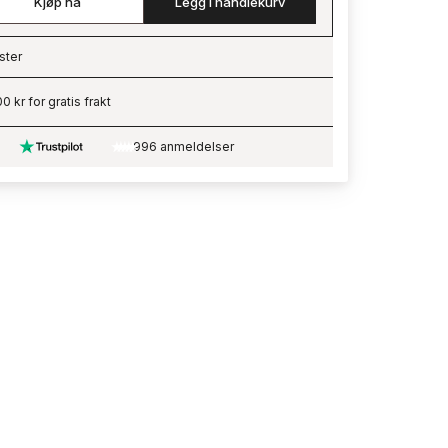
Kjøp nå
Legg i handlekurv
ster
ading…
0 kr for gratis frakt
996 anmeldelser