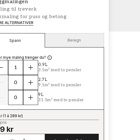
ggmalingen
ing til treverk
kmaling for puss og betong
ERE ALTERNATIVER
Beregn
Spann
r mye maling trenger du?
0,9L
3.5m² med to pensler
2,7L
9.5m² med to pensler
9L
31.5m² med to pensler
kr
(
1 á 289 kr
)
pris
9 kr