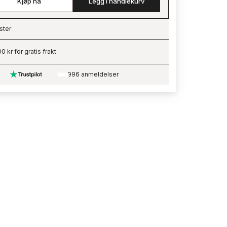
Kjøp nå
Legg i handlekurv
ster
ading…
0 kr for gratis frakt
996 anmeldelser