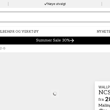
Nøye utvalgt
ng…
ILBEHØR OG VERKTØY
NYHET
Summer Sale 30%
2-G
WALLP
NCS
Loading…
2
fra
Malin