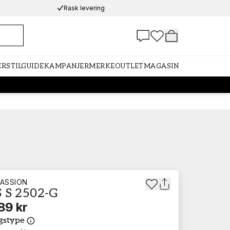
Rask levering
ER
STILGUIDE
KAMPANJER
MERKE
OUTLET
MAGASIN
ASSION
 S 2502-G
89 kr
gstype