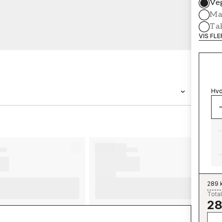
Ve
Mal
Ta
VIS FL
Hvo
MERKEVARE
Wallpassion
289 
Total
28