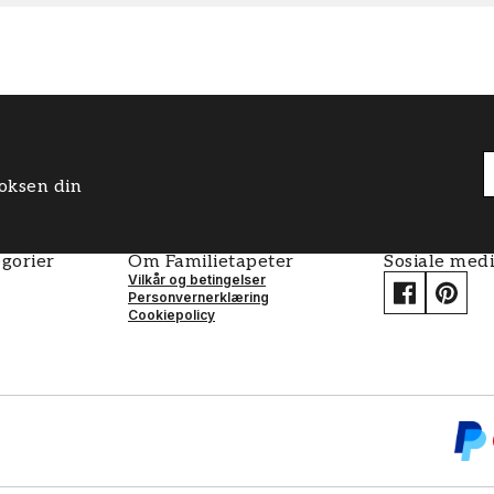
boksen din
gorier
Om Familietapeter
Sosiale med
Vilkår og betingelser
Personvernerklæring
Cookiepolicy