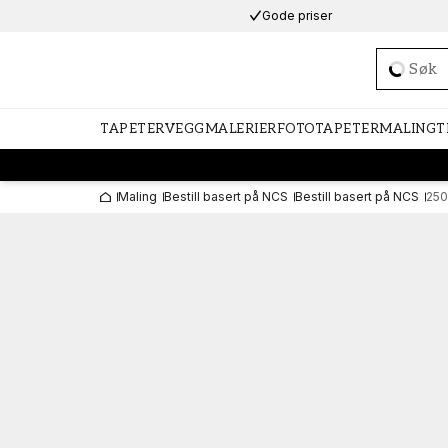
Gode priser
Loadi
TAPETER
VEGGMALERIER
FOTOTAPETER
MALING
T
Maling
Bestill basert på NCS
Bestill basert på NCS
250