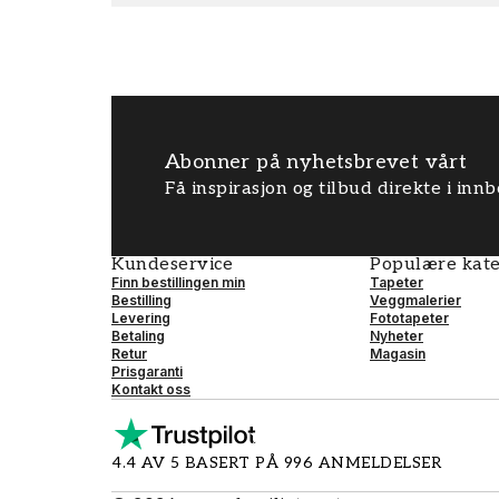
Abonner på nyhetsbrevet vårt
Få inspirasjon og tilbud direkte i inn
Kundeservice
Populære kate
Finn bestillingen min
Tapeter
Bestilling
Veggmalerier
Levering
Fototapeter
Betaling
Nyheter
Retur
Magasin
Prisgaranti
Kontakt oss
4.4 AV 5 BASERT PÅ 996 ANMELDELSER