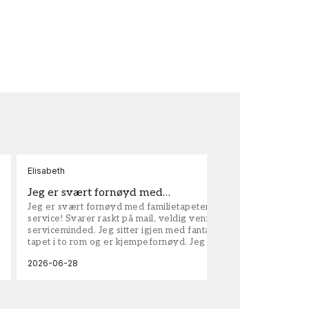
Elisabeth
Kar
Jeg er svært fornøyd med…
ta
Jeg er svært fornøyd med familietapeter. Maken til
tap
service! Svarer raskt på mail, veldig vennlige og
vel
serviceminded. Jeg sitter igjen med fantastisk fin
tapet i to rom og er kjempefornøyd. Jeg anbefaler
dem på det sterkeste.
2026-06-28
202