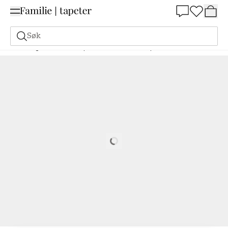
Summer Sale 30%
Søk
Maling
Bestill basert på NCS
Bestill basert på NCS
2075-Y70R
Loading…