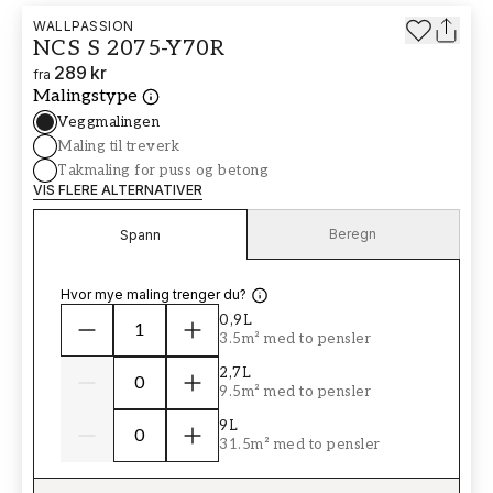
WALLPASSION
NCS S 2075-Y70R
289 kr
fra
Malingstype
Veggmalingen
Maling til treverk
Takmaling for puss og betong
VIS FLERE ALTERNATIVER
Beregn
Spann
Hvor mye maling trenger du?
0,9L
3.5m² med to pensler
2,7L
9.5m² med to pensler
9L
31.5m² med to pensler