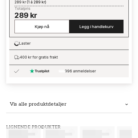
289 kr
(
1 á 289 kr
)
Totalpris
289 kr
Kjøp nå
Legg i handlekurv
Laster
Loading…
400 kr for gratis frakt
996 anmeldelser
Vis alle produktdetaljer
Produktdetaljer
LIGNENDE PRODUKTER
SKU
MERKEVARE