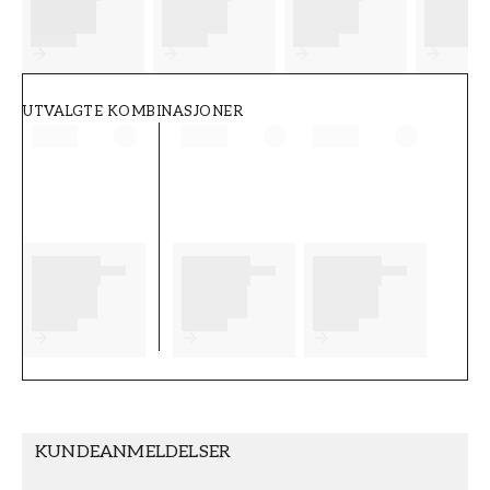
FT38-000-W0000
Wallpassion
UTVALGTE KOMBINASJONER
KUNDEANMELDELSER