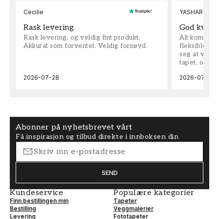
Cecilie
YASHAR
Rask levering
God kvalit
Rask levering, og veldig fint produkt.
Alt kom som 
Akkurat som forventet. Veldig fornøyd.
fleksible på 
seg at vi h
tapet, og bes
2026-07-28
2026-07-04
Abonner på nyhetsbrevet vårt
Få inspirasjon og tilbud direkte i innboksen din
SEND
Kundeservice
Populære kategorier
Finn bestillingen min
Tapeter
Bestilling
Veggmalerier
Levering
Fototapeter