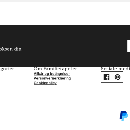
boksen din
gorier
Om Familietapeter
Sosiale med
Vilkår og betingelser
Personvernerklæring
Cookiepolicy