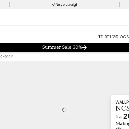
Nøye utvalgt
ng…
TILBEHØR OG
Summer Sale 30%
0-G10Y
WALLP
NCS
Loading…
2
fra
Malin