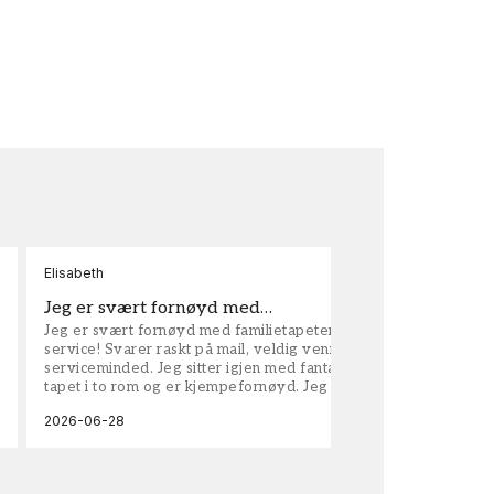
Elisabeth
Kar
Jeg er svært fornøyd med…
ta
Jeg er svært fornøyd med familietapeter. Maken til
tap
service! Svarer raskt på mail, veldig vennlige og
vel
serviceminded. Jeg sitter igjen med fantastisk fin
tapet i to rom og er kjempefornøyd. Jeg anbefaler
dem på det sterkeste.
2026-06-28
202