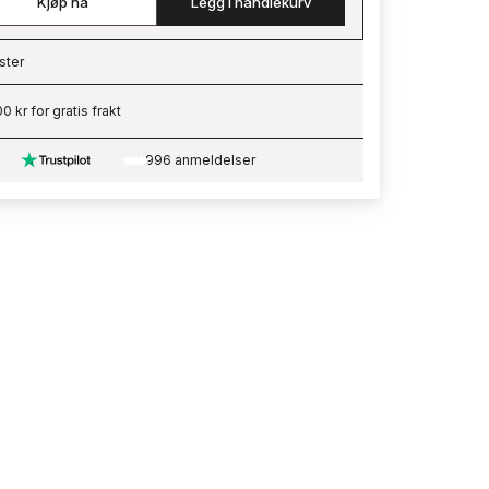
Kjøp nå
Legg i handlekurv
ster
ading…
0 kr for gratis frakt
996 anmeldelser