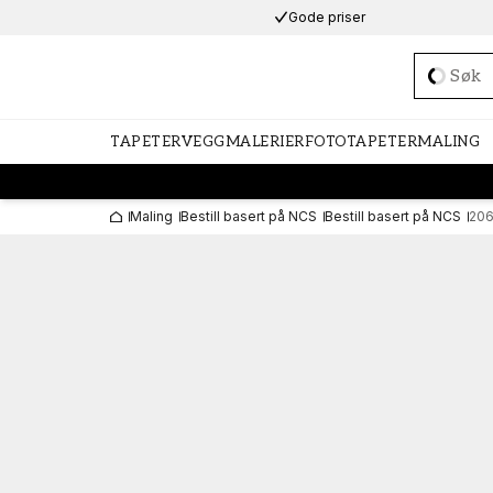
Gode priser
Loadi
TAPETER
VEGGMALERIER
FOTOTAPETER
MALING
Maling
Bestill basert på NCS
Bestill basert på NCS
206