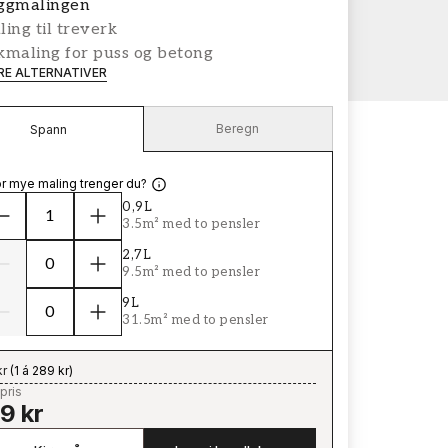
ggmalingen
ing til treverk
kmaling for puss og betong
ERE ALTERNATIVER
Beregn
Spann
r mye maling trenger du?
0,9L
3.5m² med to pensler
2,7L
9.5m² med to pensler
9L
31.5m² med to pensler
kr
(
1 á 289 kr
)
pris
9 kr