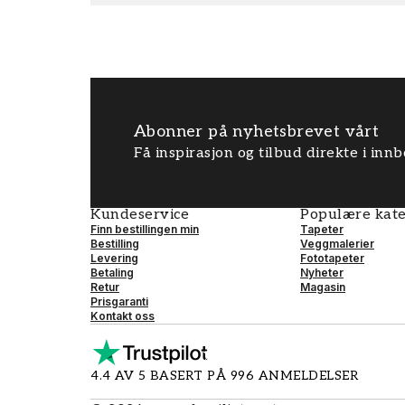
Abonner på nyhetsbrevet vårt
Få inspirasjon og tilbud direkte i inn
Kundeservice
Populære kate
Finn bestillingen min
Tapeter
Bestilling
Veggmalerier
Levering
Fototapeter
Betaling
Nyheter
Retur
Magasin
Prisgaranti
Kontakt oss
4.4 AV 5 BASERT PÅ 996 ANMELDELSER