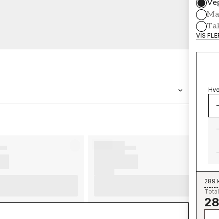
Ve
Mal
Ta
VIS FL
Hvo
MERKEVARE
Wallpassion
289 
Total
28