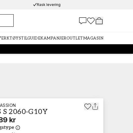
Rask levering
 VERKTØY
STILGUIDE
KAMPANJER
OUTLET
MAGASIN
ASSION
 S 2060-G10Y
89 kr
gstype